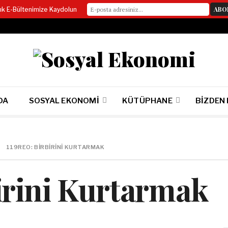
lık E-Bültenimize Kaydolun
DA
SOSYAL EKONOMI
KÜTÜPHANE
BIZDEN
119REO: BIRBIRINI KURTARMAK
irini Kurtarmak