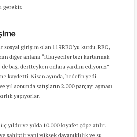
 gerekir.
işime
 sosyal girişim olan 119REO’yu kurdu. REO,
nun diğer anlamı “itfaiyeciler bizi kurtarmak
iz de başı dertteyken onlara yardım ediyoruz”
me kaydetti. Nisan ayında, hedefin yedi
 ve yıl sonunda satışların 2.000 parçayı aşması
ırlık yapıyorlar.
üç yıldır ve yılda 10.000 kıyafet çöpe atılır.
ye sahiptir yani yüksek dayanıklılık ve su