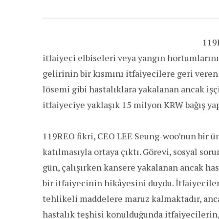
119
itfaiyeci elbiseleri veya yangın hortumların
gelirinin bir kısmını itfaiyecilere geri veren
lösemi gibi hastalıklara yakalanan ancak iş
itfaiyeciye yaklaşık 15 milyon KRW bağış yap
119REO fikri, CEO LEE Seung-woo’nun bir üni
katılmasıyla ortaya çıktı. Görevi, sosyal soru
gün, çalışırken kansere yakalanan ancak has
bir itfaiyecinin hikâyesini duydu. İtfaiyecile
tehlikeli maddelere maruz kalmaktadır, ancak
hastalık teşhisi konulduğunda itfaiyecileri