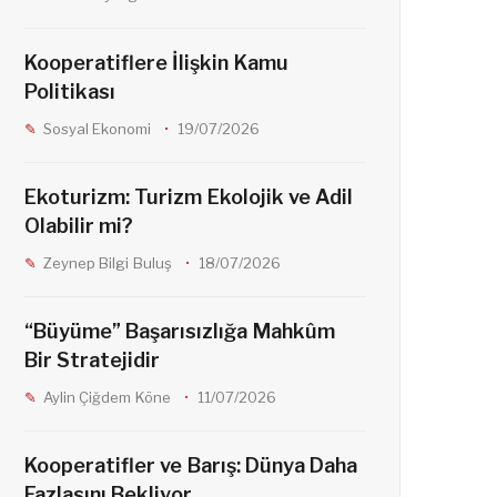
o
r
Kooperatiflere İlişkin Kamu
Politikası
k
a
Sosyal Ekonomi
19/07/2026
m
Ekoturizm: Turizm Ekolojik ve Adil
Olabilir mi?
Zeynep Bilgi Buluş
18/07/2026
“Büyüme” Başarısızlığa Mahkûm
Bir Stratejidir
Aylin Çiğdem Köne
11/07/2026
Kooperatifler ve Barış: Dünya Daha
Fazlasını Bekliyor