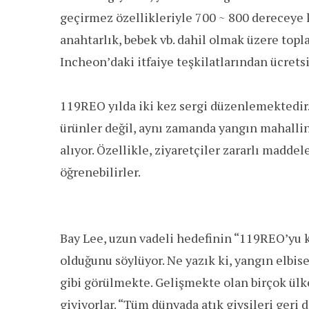
geçirmez özellikleriyle 700 ~ 800 dereceye k
anahtarlık, bebek vb. dahil olmak üzere topl
Incheon’daki itfaiye teşkilatlarından ücretsi
119REO yılda iki kez sergi düzenlemektedir.
ürünler değil, aynı zamanda yangın mahallind
alıyor. Özellikle, ziyaretçiler zararlı maddel
öğrenebilirler.
Bay Lee, uzun vadeli hedefinin “119REO’yu k
olduğunu söylüyor. Ne yazık ki, yangın elbise
gibi görülmekte. Gelişmekte olan birçok ülk
giyiyorlar. “Tüm dünyada atık giysileri geri