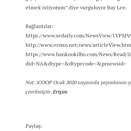
etmek istiyorum” diye vurguluyor Bay Lee.
Bağlantılar:
https://www.sedaily.com/NewsView/1VPM
http://www.eroun.net/news/articleView.ht
https://www.hankookilbo.com/News/Read/
did=NA&dtype=&dtypecode=&prnewsid=
Not: iCOOP Ocak 2020 sayısında yayımlanan y
çevrilmiştir.
Erişim
Paylaş: