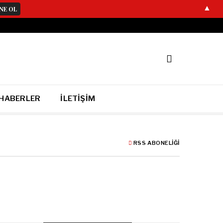
▲
 HABERLER
İLETIŞIM
RSS ABONELIĞI