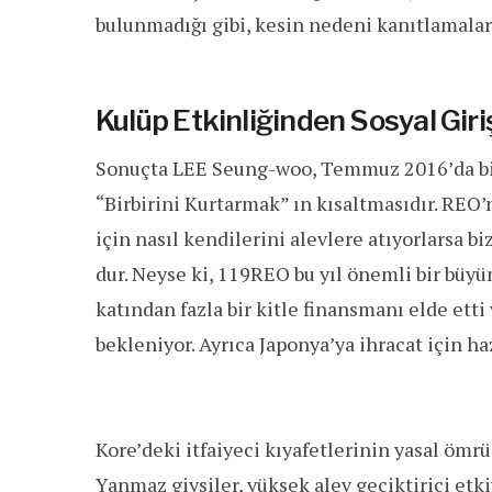
bulunmadığı gibi, kesin nedeni kanıtlamaları
Kulüp Etkinliğinden Sosyal Gir
Sonuçta LEE Seung-woo, Temmuz 2016’da bir
“Birbirini Kurtarmak” ın kısaltmasıdır. REO’
için nasıl kendilerini alevlere atıyorlarsa b
dur. Neyse ki, 119REO bu yıl önemli bir büyü
katından fazla bir kitle finansmanı elde etti
bekleniyor. Ayrıca Japonya’ya ihracat için haz
Kore’deki itfaiyeci kıyafetlerinin yasal ömrü 
Yanmaz giysiler, yüksek alev geciktirici etki