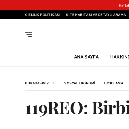
Hafta
GIZLILIK POLITIKASI
SITE HARITASI VE DETAYLI ARAMA
ANA SAYFA
HAKKIN
BURADASINIZ:
SOSYAL EKONOMI
UYGULAMA
119REO: Birb