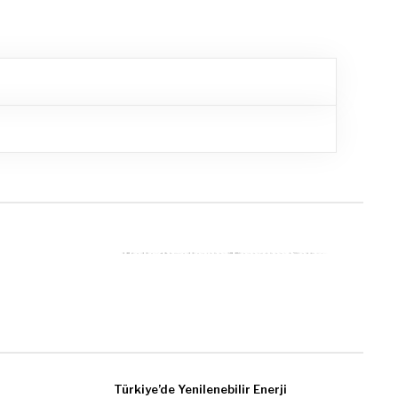
SONRAKI
Belediyelerin Tanzim Satış -
Kooperatif İkilemi
Türkiye’de Yenilenebilir Enerji