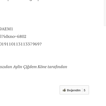
V9AEM1
ml?idxno=6802
201911011311337969?
azıdan Aylin Çiğdem Köne tarafından
Beğendim
5