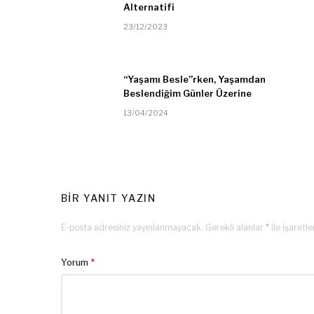
Alternatifi
23/12/2023
“Yaşamı Besle”rken, Yaşamdan
Beslendiğim Günler Üzerine
13/04/2024
BIR YANIT YAZIN
E-posta adresiniz yayınlanmayacak.
Gerekli alanlar
*
ile işaretl
Yorum
*