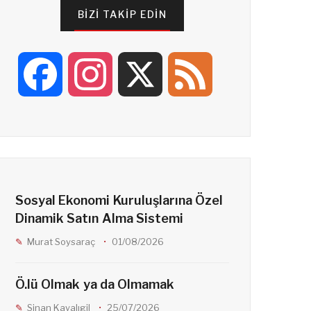
BIZI TAKIP EDIN
F
I
X
F
a
n
e
c
s
e
Sosyal Ekonomi Kuruluşlarına Özel
e
t
d
Dinamik Satın Alma Sistemi
Murat Soysaraç
01/08/2026
b
a
Ö.lü Olmak ya da Olmamak
o
g
Sinan Kayalıgil
25/07/2026