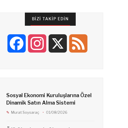
BIZI TAKIP EDIN
F
I
X
F
a
n
e
c
s
e
Sosyal Ekonomi Kuruluşlarına Özel
e
t
d
Dinamik Satın Alma Sistemi
Murat Soysaraç
01/08/2026
b
a