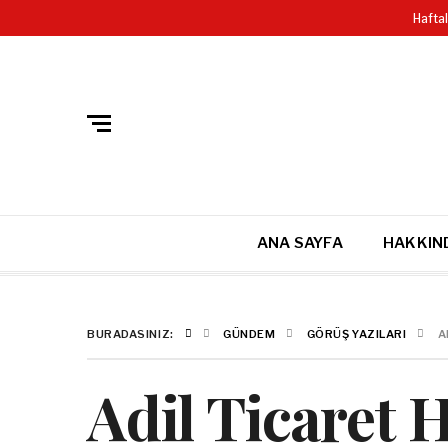
GIZLILIK POLITIKASI
SITE HARITASI VE DETAYLI ARAMA
Hafta
ANA SAYFA
HAKKIN
BURADASINIZ:
GÜNDEM
GÖRÜŞ YAZILARI
A
Adil Ticaret 