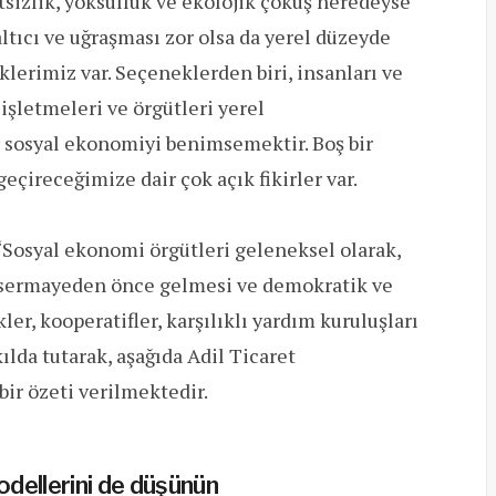
sizlik, yoksulluk ve ekolojik çöküş neredeyse
ltıcı ve uğraşması zor olsa da yerel düzeyde
lerimiz var. Seçeneklerden biri, insanları ve
işletmeleri ve örgütleri yerel
 sosyal ekonomiyi benimsemektir. Boş bir
eçireceğimize dair çok açık fikirler var.
“Sosyal ekonomi örgütleri geleneksel olarak,
ın sermayeden önce gelmesi ve demokratik ve
er, kooperatifler, karşılıklı yardım kuruluşları
ılda tutarak, aşağıda Adil Ticaret
bir özeti verilmektedir.
modellerini de düşünün