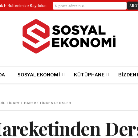
lık E-Bültenimize Kaydolun
DA
SOSYAL EKONOMI
KÜTÜPHANE
BIZDEN
DIL TICARET HAREKETINDEN DERSLER
Hareketinden Der