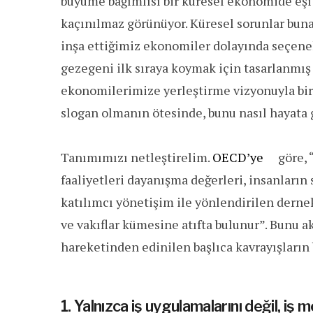
büyüme bağımlısı bir küresel ekonomide eşit
kaçınılmaz görünüyor. Küresel sorunlar buna
inşa ettiğimiz ekonomiler dolayında seçenek
gezegeni ilk sıraya koymak için tasarlanmış 
ekonomilerimize yerleştirme vizyonuyla bir
slogan olmanın ötesinde, bunu nasıl hayata g
Tanımımızı netleştirelim.
OECD’ye
göre, 
faaliyetleri dayanışma değerleri, insanlar
katılımcı yönetişim ile yönlendirilen dernekl
ve vakıflar kümesine atıfta bulunur”. Bunu ak
hareketinden edinilen başlıca kavrayışların 
1. Yalnızca iş uygulamalarını değil, iş 