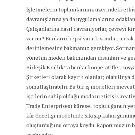
İşletmelerin toplumlarımız üzerindeki etki
davranışlarına ya da uygulamalarına odaklanı
Çalışanlarına nasıl davranıyorlar, çevreyi kir
var mı? Bunların hepsi yararlı sorular, anca
derinlemesine bakmamız gerekiyor. Sormamı
yönetim modeli bakımından insanları ve gez
Birleşik Krallık’ta bunlar kooperatifler, sosy
Şirketleri olarak kayıtlı olanlar) olabilir ya
somutlaştırabilir. Bu tür iş modelleri mevcu
işçilerin sahip olduğu moda üreticisi Creativ
Trade Enterprises) küresel topluluğunun yeni
kâr önceliği modelinde sıkışıp kalan günümü
oluşturduğunu ortaya koydu. Raporumuzun bu 
aşağıdadır: