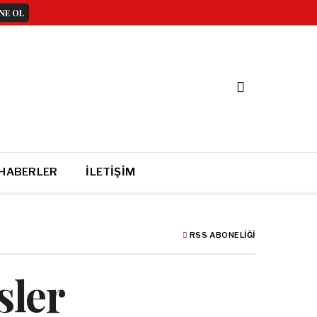
 HABERLER
İLETIŞIM
RSS ABONELIĞI
sler