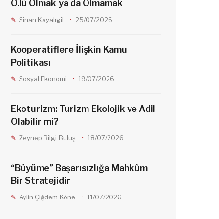
Ö.lü Olmak ya da Olmamak
o
g
Sinan Kayalıgil
25/07/2026
o
r
Kooperatiflere İlişkin Kamu
Politikası
k
a
Sosyal Ekonomi
19/07/2026
m
Ekoturizm: Turizm Ekolojik ve Adil
Olabilir mi?
Zeynep Bilgi Buluş
18/07/2026
“Büyüme” Başarısızlığa Mahkûm
Bir Stratejidir
Aylin Çiğdem Köne
11/07/2026