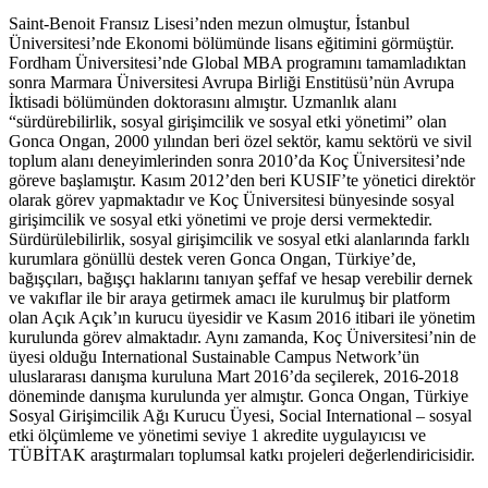
Saint-Benoit Fransız Lisesi’nden mezun olmuştur, İstanbul
Üniversitesi’nde Ekonomi bölümünde lisans eğitimini görmüştür.
Fordham Üniversitesi’nde Global MBA programını tamamladıktan
sonra Marmara Üniversitesi Avrupa Birliği Enstitüsü’nün Avrupa
İktisadi bölümünden doktorasını almıştır. Uzmanlık alanı
“sürdürebilirlik, sosyal girişimcilik ve sosyal etki yönetimi” olan
Gonca Ongan, 2000 yılından beri özel sektör, kamu sektörü ve sivil
toplum alanı deneyimlerinden sonra 2010’da Koç Üniversitesi’nde
göreve başlamıştır. Kasım 2012’den beri KUSIF’te yönetici direktör
olarak görev yapmaktadır ve Koç Üniversitesi bünyesinde sosyal
girişimcilik ve sosyal etki yönetimi ve proje dersi vermektedir.
Sürdürülebilirlik, sosyal girişimcilik ve sosyal etki alanlarında farklı
kurumlara gönüllü destek veren Gonca Ongan, Türkiye’de,
bağışçıları, bağışçı haklarını tanıyan şeffaf ve hesap verebilir dernek
ve vakıflar ile bir araya getirmek amacı ile kurulmuş bir platform
olan Açık Açık’ın kurucu üyesidir ve Kasım 2016 itibari ile yönetim
kurulunda görev almaktadır. Aynı zamanda, Koç Üniversitesi’nin de
üyesi olduğu International Sustainable Campus Network’ün
uluslararası danışma kuruluna Mart 2016’da seçilerek, 2016-2018
döneminde danışma kurulunda yer almıştır. Gonca Ongan, Türkiye
Sosyal Girişimcilik Ağı Kurucu Üyesi, Social International – sosyal
etki ölçümleme ve yönetimi seviye 1 akredite uygulayıcısı ve
TÜBİTAK araştırmaları toplumsal katkı projeleri değerlendiricisidir.