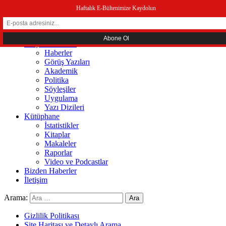
menüyü kapat
Haftalık E-Bültenimize Kaydolun
Ana Sayfa
Hakkında
Sosyal Ekonomi
Haberler
Görüş Yazıları
Akademik
Politika
Söyleşiler
Uygulama
Yazı Dizileri
Kütüphane
İstatistikler
Kitaplar
Makaleler
Raporlar
Video ve Podcastlar
Bizden Haberler
İletişim
Arama:
Gizlilik Politikası
Site Haritası ve Detaylı Arama