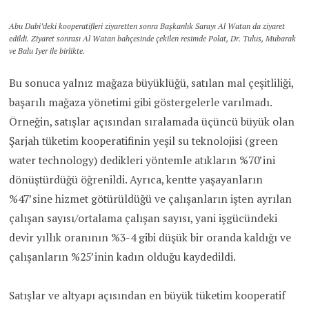
Abu Dabi’deki kooperatifleri ziyaretten sonra Başkanlık Sarayı Al Watan da ziyaret
edildi. Ziyaret sonrası Al Watan bahçesinde çekilen resimde Polat, Dr. Tulus, Mubarak
ve Balu Iyer ile birlikte.
Bu sonuca yalnız mağaza büyüklüğü, satılan mal çeşitliliği,
başarılı mağaza yönetimi gibi göstergelerle varılmadı.
Örneğin, satışlar açısından sıralamada üçüncü büyük olan
Şarjah tüketim kooperatifinin yeşil su teknolojisi (green
water technology) dedikleri yöntemle atıkların %70’ini
dönüştürdüğü öğrenildi. Ayrıca, kentte yaşayanların
%47’sine hizmet götürüldüğü ve çalışanların işten ayrılan
çalışan sayısı/ortalama çalışan sayısı, yani işgücündeki
devir yıllık oranının %3-4 gibi düşük bir oranda kaldığı ve
çalışanların %25’inin kadın olduğu kaydedildi.
Satışlar ve altyapı açısından en büyük tüketim kooperatif