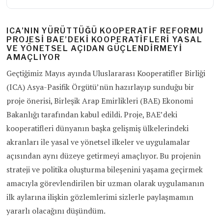
ICA’NIN YÜRÜTTÜĞÜ KOOPERATIF REFORMU
PROJESI BAE’DEKI KOOPERATIFLERI YASAL
VE YÖNETSEL AÇIDAN GÜÇLENDIRMEYI
AMAÇLIYOR
Geçtiğimiz Mayıs ayında Uluslararası Kooperatifler Birliği
(ICA) Asya-Pasifik Örgütü’nün hazırlayıp sunduğu bir
proje önerisi, Birleşik Arap Emirlikleri (BAE) Ekonomi
Bakanlığı tarafından kabul edildi. Proje, BAE’deki
kooperatifleri dünyanın başka gelişmiş ülkelerindeki
akranları ile yasal ve yönetsel ilkeler ve uygulamalar
açısından aynı düzeye getirmeyi amaçlıyor. Bu projenin
strateji ve politika oluşturma bileşenini yaşama geçirmek
amacıyla görevlendirilen bir uzman olarak uygulamanın
ilk aylarına ilişkin gözlemlerimi sizlerle paylaşmamın
yararlı olacağını düşündüm.