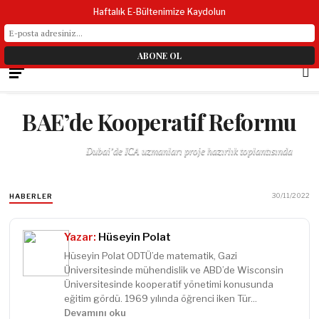
Haftalık E-Bültenimize Kaydolun
BAE’de Kooperatif Reformu
Dubai’de ICA uzmanları proje hazırlık toplantısında
30/11/2022
HABERLER
Yazar:
Hüseyin Polat
Hüseyin Polat ODTÜ’de matematik, Gazi
Üniversitesinde mühendislik ve ABD’de Wisconsin
Üniversitesinde kooperatif yönetimi konusunda
eğitim gördü. 1969 yılında öğrenci iken Tür...
Devamını oku