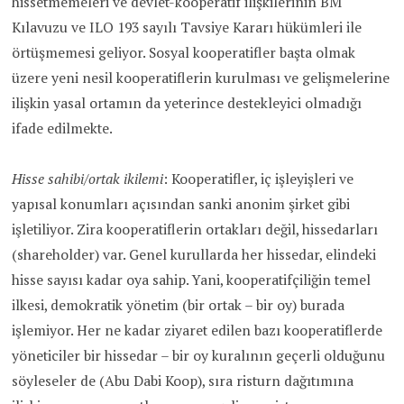
hissetmemeleri ve devlet-kooperatif ilişkilerinin BM
Kılavuzu ve ILO 193 sayılı Tavsiye Kararı hükümleri ile
örtüşmemesi geliyor. Sosyal kooperatifler başta olmak
üzere yeni nesil kooperatiflerin kurulması ve gelişmelerine
ilişkin yasal ortamın da yeterince destekleyici olmadığı
ifade edilmekte.
Hisse sahibi/ortak ikilemi
: Kooperatifler, iç işleyişleri ve
yapısal konumları açısından sanki anonim şirket gibi
işletiliyor. Zira kooperatiflerin ortakları değil, hissedarları
(shareholder) var. Genel kurullarda her hissedar, elindeki
hisse sayısı kadar oya sahip. Yani, kooperatifçiliğin temel
ilkesi, demokratik yönetim (bir ortak – bir oy) burada
işlemiyor. Her ne kadar ziyaret edilen bazı kooperatiflerde
yöneticiler bir hissedar – bir oy kuralının geçerli olduğunu
söyleseler de (Abu Dabi Koop), sıra risturn dağıtımına