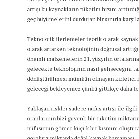
artışı bu kaynakların tüketim hızını arttırd
geç büyümelerini durduran bir sınırla karşıla
Teknolojik ilerlemeler teorik olarak kaynak
olarak artarken teknolojinin doğrusal arttığı
önemli malzemelerin 21. yüzyılın ortalarına 
gelecekte teknolojinin nasıl gelişeceğini t
dönüştürülmesi mümkün olmayan kirletici mad
geleceği bekleyemez çünkü gittikçe daha teh
Yaklaşan riskler sadece nüfus artışı ile ilgil
oranlarının bizi güvenli bir tüketim miktar
nüfusunun görece küçük bir kısmını oluştur
gereksiz miktarda doğal kaynak harcaması.