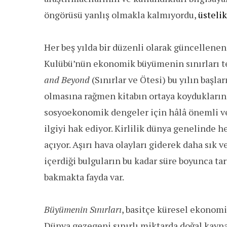
öngörüsü yanlış olmakla kalmıyordu,
üsteli
Her beş yılda bir düzenli olarak güncellenen
Kulübü’nün ekonomik büyümenin sınırları te
and Beyond
(Sınırlar ve Ötesi) bu yılın başl
olmasına rağmen kitabın ortaya koydukların
sosyoekonomik dengeler için hâlâ önemli ve
ilgiyi hak ediyor. Kirlilik dünya genelinde 
açıyor. Aşırı hava olayları giderek daha sık 
içerdiği bulguların bu kadar süre boyunca ta
bakmakta fayda var.
Büyümenin Sınırları
, basitçe küresel ekonom
Dünya gezegeni sınırlı miktarda doğal kayna