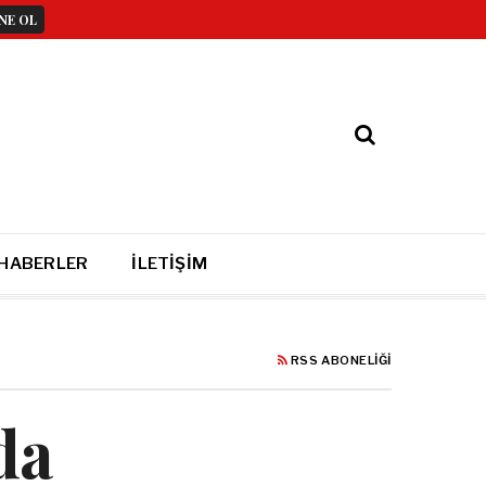
 HABERLER
İLETIŞIM
RSS ABONELIĞI
da