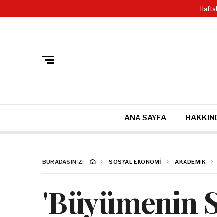
GIZLILIK POLITIKASI
SITE HARITASI VE DETAYLI ARAMA
Hafta
ANA SAYFA
HAKKIN
BURADASINIZ:
SOSYAL EKONOMI
AKADEMIK
'Büyümenin Sı