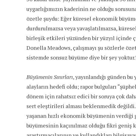
uygarlığımızın kaderinin ne olduğu sorusuna 
özetle şuydu: Eğer küresel ekonomik büyüme 
durdurulmazsa veya yavaşlatılmazsa, kürese
birleşik etkileri yüzünden bir yüzyıl içinde 
Donella Meadows, çalışmayı şu sözlerle özetl
sistemde sonsuz büyüme diye bir şey yoktur.
Büyümenin Sınırları
, yayınlandığı günden bu 
alayların hedefi oldu; rapor bulguları “şüph
dönem için rahatsız edici bir soruya çok daha
sert eleştirileri alması beklenmedik değildi
yaşanan hızlı ekonomik büyümenin verdiği g
büyümesinin kaçınılmaz olduğu fikri geniş 
araştırmacılarının ve kullandıkları bilgisay