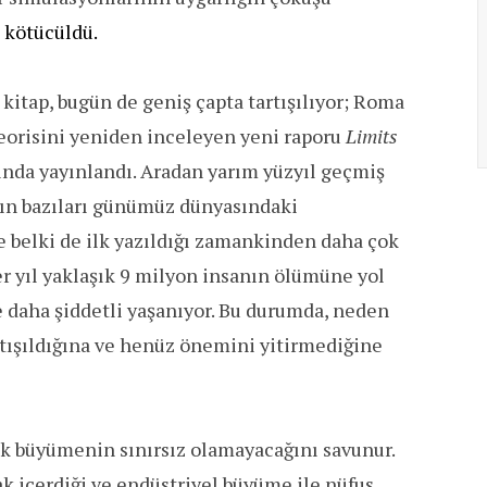
k kötücüldü.
 kitap, bugün de geniş çapta tartışılıyor; Roma
orisini yeniden inceleyen yeni raporu
Limits
arında yayınlandı. Aradan yarım yüzyıl geçmiş
ın bazıları günümüz dünyasındaki
 belki de ilk yazıldığı zamankinden daha çok
her yıl yaklaşık 9 milyon insanın ölümüne yol
ve daha şiddetli yaşanıyor. Bu durumda, neden
rtışıldığına ve henüz önemini yitirmediğine
ik büyümenin sınırsız olamayacağını savunur.
k içerdiği ve endüstriyel büyüme ile nüfus