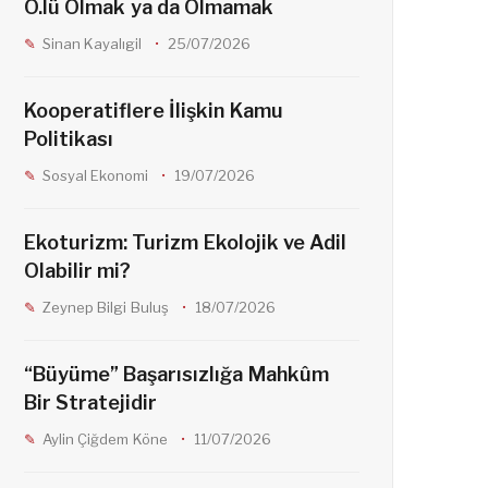
Ö.lü Olmak ya da Olmamak
o
g
Sinan Kayalıgil
25/07/2026
o
r
Kooperatiflere İlişkin Kamu
Politikası
k
a
Sosyal Ekonomi
19/07/2026
m
Ekoturizm: Turizm Ekolojik ve Adil
Olabilir mi?
Zeynep Bilgi Buluş
18/07/2026
“Büyüme” Başarısızlığa Mahkûm
Bir Stratejidir
Aylin Çiğdem Köne
11/07/2026