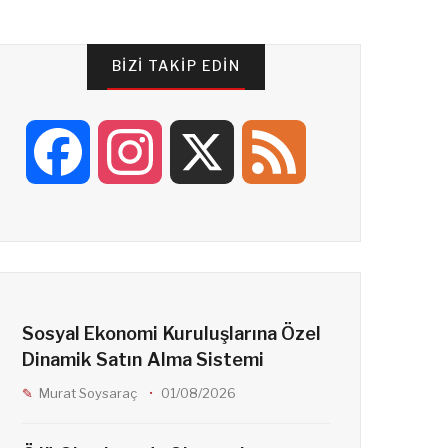
BIZI TAKIP EDIN
F
I
X
F
a
n
e
c
s
e
Sosyal Ekonomi Kuruluşlarına Özel
e
t
d
Dinamik Satın Alma Sistemi
Murat Soysaraç
01/08/2026
b
a