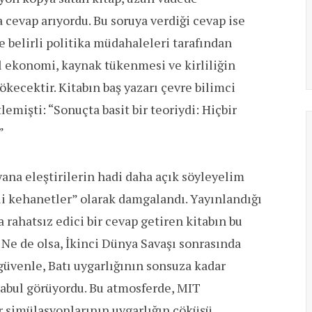
cevap arıyordu. Bu soruya verdiği cevap ise
belirli politika müdahaleleri tarafından
l ekonomi, kaynak tükenmesi ve kirliliğin
çökecektir. Kitabın baş yazarı çevre bilimci
emişti: “Sonuçta basit bir teoriydi: Hiçbir
”
yana eleştirilerin hadi daha açık söyleyelim
eli kehanetler” olarak damgalandı. Yayınlandığı
 rahatsız edici bir cevap getiren kitabın bu
. Ne de olsa, İkinci Dünya Savaşı sonrasında
üvenle, Batı uygarlığının sonsuza kadar
kabul görüyordu. Bu atmosferde, MIT
ar simülasyonlarının uygarlığın çöküşü