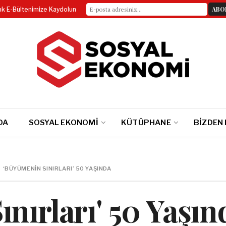
lık E-Bültenimize Kaydolun
DA
SOSYAL EKONOMI
KÜTÜPHANE
BIZDEN
‘BÜYÜMENIN SINIRLARI’ 50 YAŞINDA
nırları' 50 Yaşın