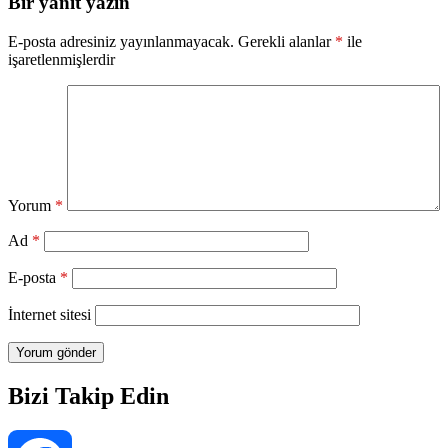
Bir yanıt yazın
E-posta adresiniz yayınlanmayacak.
Gerekli alanlar
*
ile
işaretlenmişlerdir
Yorum
*
Ad
*
E-posta
*
İnternet sitesi
Bizi Takip Edin