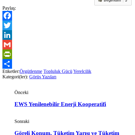
Beğendim
Paylaş:
Facebook
Twitter
LinkedIn
Gmail
PrintFriendly
Etiketler:
Örgütlenme
Topluluk Gücü
Yerelcilik
Share
Kategori(ler):
Görüş Yazıları
Yazı
Önceki
gezinmesi
EWS Yenilenebilir Enerji Kooperatifi
Sonraki
Göreli Konum, Tüketim Yarışı ve Tüketim