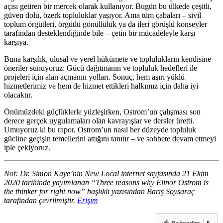
açısı getiren bir mercek olarak kullanıyor. Bugün bu ülkede çeşitli,
güven dolu, özerk topluluklar yaşıyor. Ama tüm çabaları – sivil
toplum örgütleri, örgütlü gönüllülük ya da ileri görüşlü konseyler
tarafından desteklendiğinde bile – çetin bir mücadeleyle karşı
karşıya.
Buna karşılık, ulusal ve yerel hükümete ve toplulukların kendisine
öneriler sunuyoruz: Gücü dağıtmanın ve topluluk hedefleri ile
projeleri için alan açmanın yolları. Sonuç, hem aşırı yüklü
hizmetlerimiz ve hem de hizmet ettikleri halkımız için daha iyi
olacaktır.
Önümüzdeki güçlüklerle yüzleşirken, Ostrom’un çalışması son
derece gerçek uygulamaları olan kavrayışlar ve dersler üretti.
Umuyoruz ki bu rapor, Ostrom’un nasıl her düzeyde topluluk
gücüne geçişin temellerini attığını tanıtır – ve sohbete devam etmeyi
iple çekiyoruz.
Not: Dr. Simon Kaye’nin New Local internet sayfasında 21 Ekim
2020 tarihinde yayımlanan “Three reasons why Elinor Ostrom is
the thinker for right now” başlıklı yazısından Barış Soysaraç
tarafından çevrilmiştir.
Erişim
5