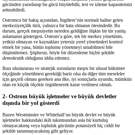
gücünden yararlanıp bu gücü büyütebilir, test ve izleme kapasitemizi
arttırabilirdi.
Ostromcu bir bakış açısından, İngiltere’nin normali haline gelen
merkeziyetçilik türü, yalnızca bir hata olmanın ötesindedir. Bu
durum, gerçek meşruiyetin nereden geldiğine ilişkin bir tür yanlış
anlamanın göstergesi. Ostrom’a göre, tek bir merkez yönetimin,
yetkisi olmayan ve kaynakları yetersiz yerel yönetimleri kontrol
etmek bir yana, bütün toplumu yönetmeyi umabilmesi bile
düşünülemez. Şüphesiz, böyle bir düzenleme hiçbir şekilde
demokratik
olduğunu iddia edemez.
Bazı uluslararası ve stratejik sorunların meşru bir ulusal hükümet
ölçeğinde yönetilmesi gerektiği bariz olsa da diğer tüm meseleler
için geçerli olması gereken ana ilke, iyi sonuçlarla uyumlu, mümkün
olan en küçük ölçekte örgütlenerek karar verilmesi olmalı.
2- Ostrom büyük işletmeler ve büyük devletler
dışında bir yol gösterdi
Bazen Westminster ve Whitehall’un büyük devlet ve büyük
işletmeler hakkındaki ikili takıntısından asla bir kurtuluş
olmayacakmış veya topluluk gücünün potansiyeli hiç ciddi bir
şekilde tanınmayacakmış gibi geliyor.