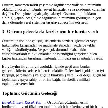
Ostrom, tamamen farklı yaşam ve örgütlenme yollarının mümkün
olduğunu gösterdi. Bunlar soyut fanteziler veya akademik kuramlar
değiller. Deneyime dayalı çalışmalarıyla Ostrom, toplulukların
elbirliği yapabileceğini ve sağduyunun mümkün gördüğünün çok
daha ötesinde yerel sistemler tasarlayabileceğini gösterdi.
3- Ostrom gelecekteki krizler için bir harita verdi
Ostrom’un üstünde çalıştığı sistemlerin bazıları, işletmeler veya
hükümetler karışmadan ve müdahale etmeden, yüzlerce yıldır
varlığını sürdürüyordu. Ve pek çok durumda daha etkin
çalışabiliyorlardı çünkü onlardan ne istendiğini gerçekten bilen
kişiler tarafından tasarlanan sistemlerin muazzam avantajları vardır.
Bu yüzyılın ilk yirmi yılı zorluklar içinde geçti ama bunlar
gelecektekilerin sadece habercisi olabilir. Gelecekteki şoklara en iyi
karşılığı, parçalanmış ve güçsüz bırakılmış yerellikler değil, güçlü bir
toplumsal yapıya sahip, birbirine bağlı, hareketli, yenilikçi
topluluklar verecektir.
Topluluk Gücünün Geleceği
Büyük Düşün, Küçük Yap
, Ostrom’un çözümlemesini,
İngiltere’nin yeni filizlenen topluluk gücü hareketine yeni bir bakış