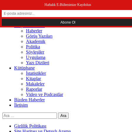
menüyü kapat
Haftalık E-Bültenimize Kaydolun
Ana Sayfa
Hakkında
Sosyal Ekonomi
Haberler
Görüş Yazıları
Akademik
Politika
Söyleşiler
Uygulama
Yazı Dizileri
Kütüphane
İstatistikler
Kitaplar
Makaleler
Raporlar
Video ve Podcastlar
Bizden Haberler
İletişim
Arama:
Gizlilik Politikası
Site Haritası ve Detaylı Arama