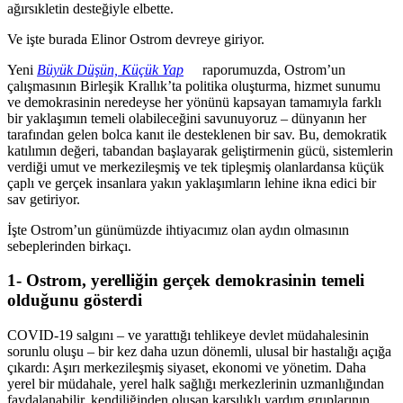
ağırsıkletin desteğiyle elbette.
Ve işte burada Elinor Ostrom devreye giriyor.
Yeni
Büyük Düşün, Küçük Yap
raporumuzda, Ostrom’un
çalışmasının Birleşik Krallık’ta politika oluşturma, hizmet sunumu
ve demokrasinin neredeyse her yönünü kapsayan tamamıyla farklı
bir yaklaşımın temeli olabileceğini savunuyoruz – dünyanın her
tarafından gelen bolca kanıt ile desteklenen bir sav. Bu, demokratik
katılımın değeri, tabandan başlayarak geliştirmenin gücü, sistemlerin
verdiği umut ve merkezileşmiş ve tek tipleşmiş olanlardansa küçük
çaplı ve gerçek insanlara yakın yaklaşımların lehine ikna edici bir
sav getiriyor.
İşte Ostrom’un günümüzde ihtiyacımız olan aydın olmasının
sebeplerinden birkaçı.
1- Ostrom, yerelliğin gerçek demokrasinin temeli
olduğunu gösterdi
COVID-19 salgını – ve yarattığı tehlikeye devlet müdahalesinin
sorunlu oluşu – bir kez daha uzun dönemli, ulusal bir hastalığı açığa
çıkardı: Aşırı merkezileşmiş siyaset, ekonomi ve yönetim. Daha
yerel bir müdahale, yerel halk sağlığı merkezlerinin uzmanlığından
faydalanabilir, kendiliğinden oluşan karşılıklı yardım gruplarının