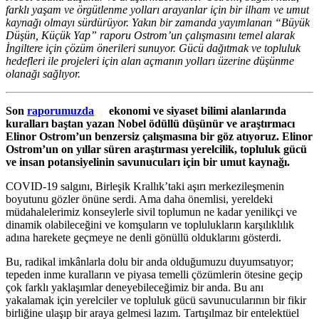
farklı yaşam ve örgütlenme yolları arayanlar için bir ilham ve umut
kaynağı olmayı sürdürüyor. Yakın bir zamanda yayımlanan “Büyük
Düşün, Küçük Yap” raporu Ostrom’un çalışmasını temel alarak
İngiltere için çözüm önerileri sunuyor. Gücü dağıtmak ve topluluk
hedefleri ile projeleri için alan açmanın yolları üzerine düşünme
olanağı sağlıyor.
Son
raporumuzda
ekonomi ve siyaset bilimi alanlarında
kuralları baştan yazan Nobel ödüllü düşünür ve araştırmacı
Elinor Ostrom’un benzersiz çalışmasına bir göz atıyoruz. Elinor
Ostrom’un on yıllar süren araştırması yerelcilik, topluluk gücü
ve insan potansiyelinin savunucuları için bir umut kaynağı.
COVID-19 salgını, Birleşik Krallık’taki aşırı merkezileşmenin
boyutunu gözler önüne serdi. Ama daha önemlisi, yereldeki
müdahalelerimiz konseylerle sivil toplumun ne kadar yenilikçi ve
dinamik olabileceğini ve komşuların ve toplulukların karşılıklılık
adına harekete geçmeye ne denli gönüllü olduklarını gösterdi.
Bu, radikal imkânlarla dolu bir anda olduğumuzu duyumsatıyor;
tepeden inme kuralların ve piyasa temelli çözümlerin ötesine geçip
çok farklı yaklaşımlar deneyebileceğimiz bir anda. Bu anı
yakalamak için yerelciler ve topluluk gücü savunucularının bir fikir
birliğine ulaşıp bir araya gelmesi lazım. Tartışılmaz bir entelektüel