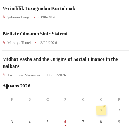
Verimlilik Tuzağından Kurtulmak
Şebnem Bengi
20/06/2026
Birlikte Olmanın Sinir Sistemi
Marziye Temel
13/06/2026
Midhat Pasha and the Origins of Social Finance in the
Balkans
Tsvetelina Marinova
06/06/2026
Ağustos 2026
P
S
Ç
P
C
C
P
1
2
3
4
5
6
7
8
9