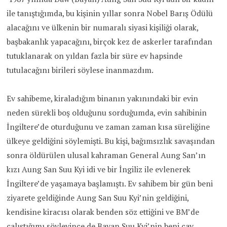
ile tanıştığımda, bu kişinin yıllar sonra Nobel Barış Ödülü
alacağını ve ülkenin bir numaralı siyasi kişiliği olarak,
başbakanlık yapacağını, birçok kez de askerler tarafından
tutuklanarak on yıldan fazla bir süre ev hapsinde
tutulacağını birileri söylese inanmazdım.
Ev sahibeme, kiraladığım binanın yakınındaki bir evin
neden sürekli boş olduğunu sorduğumda, evin sahibinin
İngiltere’de oturduğunu ve zaman zaman kısa süreliğine
ülkeye geldiğini söylemişti. Bu kişi, bağımsızlık savaşından
sonra öldürülen ulusal kahraman General Aung San’ın
kızı Aung San Suu Kyi idi ve bir İngiliz ile evlenerek
İngiltere’de yaşamaya başlamıştı. Ev sahibem bir gün beni
ziyarete geldiğinde Aung San Suu Kyi’nin geldiğini,
kendisine kiracısı olarak benden söz ettiğini ve BM’de
çalıştığımı söyleyince de Bayan Suu Kyi’nin beni çay