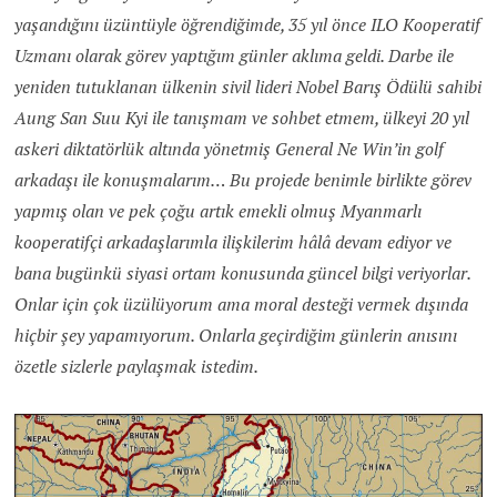
yaşandığını üzüntüyle öğrendiğimde, 35 yıl önce ILO Kooperatif
Uzmanı olarak görev yaptığım günler aklıma geldi. Darbe ile
yeniden tutuklanan ülkenin sivil lideri Nobel Barış Ödülü sahibi
Aung San Suu Kyi ile tanışmam ve sohbet etmem, ülkeyi 20 yıl
askeri diktatörlük altında yönetmiş General Ne Win’in golf
arkadaşı ile konuşmalarım… Bu projede benimle birlikte görev
yapmış olan ve pek çoğu artık emekli olmuş Myanmarlı
kooperatifçi arkadaşlarımla ilişkilerim hâlâ devam ediyor ve
bana bugünkü siyasi ortam konusunda güncel bilgi veriyorlar.
Onlar için çok üzülüyorum ama moral desteği vermek dışında
hiçbir şey yapamıyorum. Onlarla geçirdiğim günlerin anısını
özetle sizlerle paylaşmak istedim.