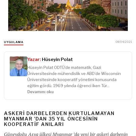
08/04/2021
UYGULAMA
Yazar:
Hüseyin Polat
Hüseyin Polat ODTÜ’de matematik, Gazi
Üniversitesinde mühendislik ve ABD’de Wisconsin
Üniversitesinde kooperatif yönetimi konusunda
eğitim gördü. 1969 yılında öğrenci iken Tür...
Devamını oku
ASKERI DARBELERDEN KURTULAMAYAN
MYANMAR ’DAN 35 YIL ÖNCESININ
KOOPERATIF ANILARI
Güneydoğu Asya ülkesi Myanmar ’da yeni bir askeri darbenin