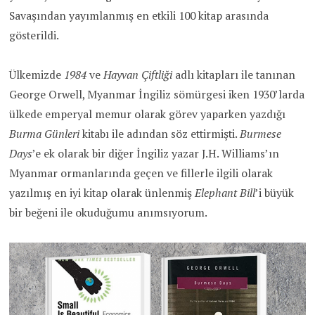
Savaşından yayımlanmış en etkili 100 kitap arasında
gösterildi.
Ülkemizde
1984
ve
Hayvan Çiftliği
adlı kitapları ile tanınan
George Orwell, Myanmar İngiliz sömürgesi iken 1930’larda
ülkede emperyal memur olarak görev yaparken yazdığı
Burma Günleri
kitabı ile adından söz ettirmişti.
Burmese
Days
’e ek olarak bir diğer İngiliz yazar J.H. Williams’ın
Myanmar ormanlarında geçen ve fillerle ilgili olarak
yazılmış en iyi kitap olarak ünlenmiş
Elephant Bill
’i büyük
bir beğeni ile okuduğumu anımsıyorum.