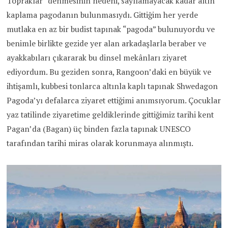
Topraklar” denmesinin nedeni, sayılamayacak kadar altın
kaplama pagodanın bulunmasıydı. Gittiğim her yerde
mutlaka en az bir budist tapınak “pagoda” bulunuyordu ve
benimle birlikte gezide yer alan arkadaşlarla beraber ve
ayakkabıları çıkararak bu dinsel mekânları ziyaret
ediyordum. Bu geziden sonra, Rangoon’daki en büyük ve
ihtişamlı, kubbesi tonlarca altınla kaplı tapınak Shwedagon
Pagoda’yı defalarca ziyaret ettiğimi anımsıyorum. Çocuklar
yaz tatilinde ziyaretime geldiklerinde gittiğimiz tarihi kent
Pagan’da (Bagan) üç binden fazla tapınak UNESCO
tarafından tarihi miras olarak korunmaya alınmıştı.