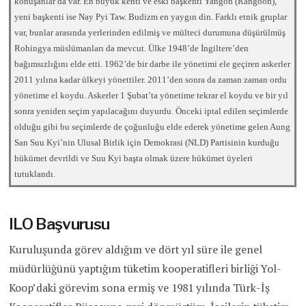
konuşanlar da var. En büyük kenti ve eski başkenti Yangon (Rangoon),
yeni başkenti ise Nay Pyi Taw. Budizm en yaygın din. Farklı etnik gruplar
var, bunlar arasında yerlerinden edilmiş ve mülteci durumuna düşürülmüş
Rohingya müslümanları da mevcut. Ülke 1948’de İngiltere’den
bağımsızlığını elde etti. 1962’de bir darbe ile yönetimi ele geçiren askerler
2011 yılına kadar ülkeyi yönettiler. 2011’den sonra da zaman zaman ordu
yönetime el koydu. Askerler 1 Şubat’ta yönetime tekrar el koydu ve bir yıl
sonra yeniden seçim yapılacağını duyurdu. Önceki iptal edilen seçimlerde
olduğu gibi bu seçimlerde de çoğunluğu elde ederek yönetime gelen Aung
San Suu Kyi’nin Ulusal Birlik için Demokrasi (NLD) Partisinin kurduğu
hükümet devrildi ve Suu Kyi başta olmak üzere hükümet üyeleri
tutuklandı.
ILO Başvurusu
Kuruluşunda görev aldığım ve dört yıl süre ile genel
müdürlüğünü yaptığım tüketim kooperatifleri birliği Yol-
Koop’daki görevim sona ermiş ve 1981 yılında Türk-İş