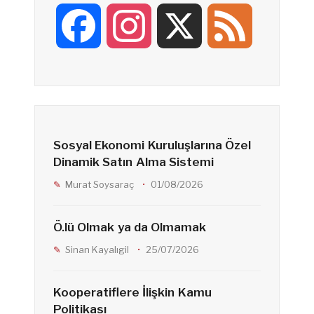
F
I
X
F
a
n
e
c
s
e
Sosyal Ekonomi Kuruluşlarına Özel
e
t
d
Dinamik Satın Alma Sistemi
Murat Soysaraç
01/08/2026
b
a
Ö.lü Olmak ya da Olmamak
o
g
Sinan Kayalıgil
25/07/2026
Kooperatiflere İlişkin Kamu
o
r
Politikası