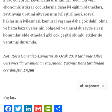
ihraç ediyoruz. Zeytin, ana ürünümüz.” dedi. Bu yeni
ekonomik istikrar çocuklarına daha iyi eğitim olanakları,
zeytinyağı üretimi altyapısının iyileştirilmesi, sosyal
haklarının iyileşmesi, kamusal yaşama daha çok dahil olma
ve hatta bazı üyelerinin bölgesel ve ulusal düzeyde siyasi
konumlar elde etmeleri gibi çok çeşitli olumlu etkiler de
yaratmış durumda.
Not: Rosa Gonzalez-Lamas’ın 30 Ocak 2019 tarihinde Olive
OilTimes’da yayımlanan yazısından Yağmur Kara tarafından
çevrilmiştir.
Erişim
Beğendim
3
Paylaş:
F
T
Li
G
Pr
S