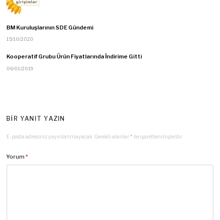
BM Kuruluşlarının SDE Gündemi
15/10/2020
Kooperatif Grubu Ürün Fiyatlarında İndirime Gitti
06/01/2019
BIR YANIT YAZIN
E-posta adresiniz yayınlanmayacak.
Gerekli alanlar
*
ile işaretlenmişlerdir
Yorum
*