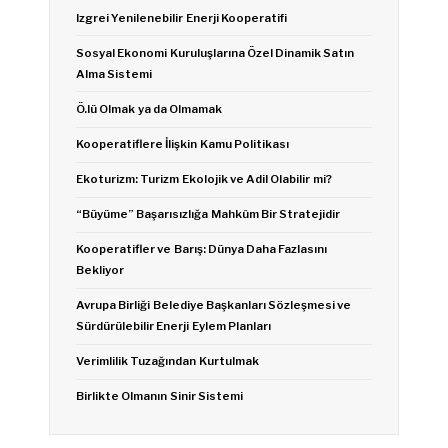
Izgrei Yenilenebilir Enerji Kooperatifi
Sosyal Ekonomi Kuruluşlarına Özel Dinamik Satın
Alma Sistemi
Ö.lü Olmak ya da Olmamak
Kooperatiflere İlişkin Kamu Politikası
Ekoturizm: Turizm Ekolojik ve Adil Olabilir mi?
“Büyüme” Başarısızlığa Mahkûm Bir Stratejidir
Kooperatifler ve Barış: Dünya Daha Fazlasını
Bekliyor
Avrupa Birliği Belediye Başkanları Sözleşmesi ve
Sürdürülebilir Enerji Eylem Planları
Verimlilik Tuzağından Kurtulmak
Birlikte Olmanın Sinir Sistemi