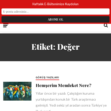
Haftalık E-Bültenimize Kaydolun
Etiket:
Değer
GÖRÜŞ YAZILARI
Hemşerim Memleket Nere?
Yıllar önce bir yazdı. Çalıştığım kuruma
yurtdışından konuk bir Türk araştırmacı
gelmişti. Yedi sekiz yıl aradan sonra Türkiye’ye