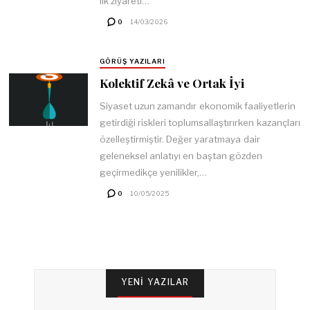
ilk ziyareti…
0
14/03/2026
GÖRÜŞ YAZILARI
Kolektif Zekâ ve Ortak İyi
Siyaset uzun zamandır ekonomik faaliyetlerin
getirdiği riskleri toplumsallaştırırken kazançları
özelleştirmiştir. Değer yaratmaya dair
geleneksel anlatıyı en baştan gözden
geçirmedikçe yenilikler,…
0
10/05/2025
YENI YAZILAR