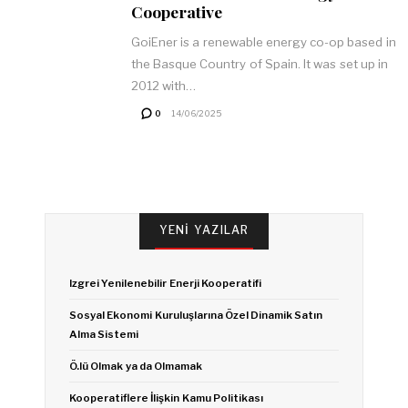
Cooperative
GoiEner is a renewable energy co-op based in
the Basque Country of Spain. It was set up in
2012 with…
0
14/06/2025
YENI YAZILAR
Izgrei Yenilenebilir Enerji Kooperatifi
Sosyal Ekonomi Kuruluşlarına Özel Dinamik Satın
Alma Sistemi
Ö.lü Olmak ya da Olmamak
Kooperatiflere İlişkin Kamu Politikası