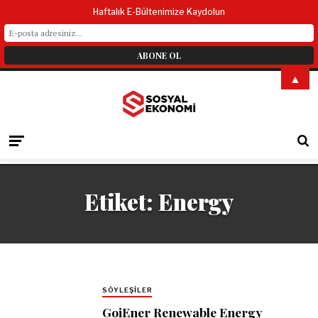
Haftalık E-Bültenimize Kaydolun
▲
Etiket:
Energy
SÖYLEŞILER
GoiEner Renewable Energy