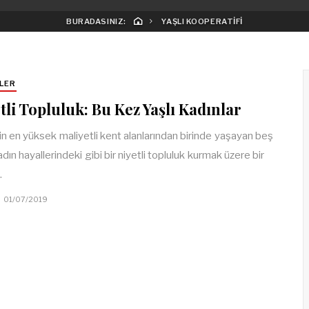
BURADASINIZ:
YAŞLI KOOPERATIFI
LER
tli Topluluk: Bu Kez Yaşlı Kadınlar
n en yüksek maliyetli kent alanlarından birinde yaşayan beş
adın hayallerindeki gibi bir niyetli topluluk kurmak üzere bir
…
01/07/2019