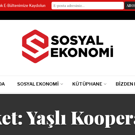
lık E-Bültenimize Kaydolun
DA
SOSYAL EKONOMI
KÜTÜPHANE
BIZDEN
ket:
Yaşlı Koopera