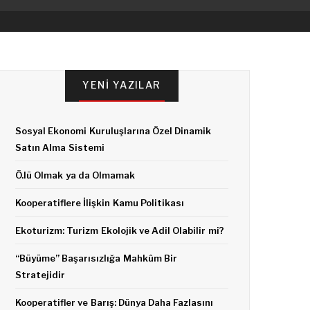
YENI YAZILAR
Sosyal Ekonomi Kuruluşlarına Özel Dinamik
Satın Alma Sistemi
Ö.lü Olmak ya da Olmamak
Kooperatiflere İlişkin Kamu Politikası
Ekoturizm: Turizm Ekolojik ve Adil Olabilir mi?
“Büyüme” Başarısızlığa Mahkûm Bir
Stratejidir
Kooperatifler ve Barış: Dünya Daha Fazlasını