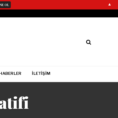
▲
 HABERLER
İLETIŞIM
tifi