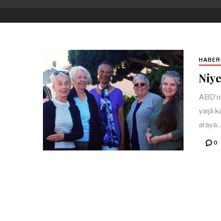
HABER
Niye
ABD’ni
yaşlı k
araya
0