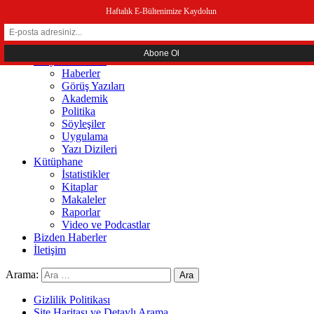
menüyü kapat
Haftalık E-Bültenimize Kaydolun
Ana Sayfa
Hakkında
Sosyal Ekonomi
Haberler
Görüş Yazıları
Akademik
Politika
Söyleşiler
Uygulama
Yazı Dizileri
Kütüphane
İstatistikler
Kitaplar
Makaleler
Raporlar
Video ve Podcastlar
Bizden Haberler
İletişim
Arama:
Gizlilik Politikası
Site Haritası ve Detaylı Arama