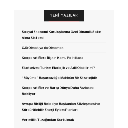
YENI YAZILAR
Sosyal Ekonomi Kuruluşlarına Özel Dinamik Satın
Alma Sistemi
Ö.lü Olmak ya da Olmamak
Kooperatiflere İlişkin Kamu Politikası
Ekoturizm: Turizm Ekolojik ve Adil Olabilir mi?
“Büyüme” Başarısızlığa Mahkûm Bir Stratejidir
Kooperatifler ve Barış: Dünya Daha Fazlasını
Bekliyor
Avrupa Birliği Belediye Başkanları Sözleşmesi ve
Sürdürülebilir Enerji Eylem Planları
Verimlilik Tuzağından Kurtulmak