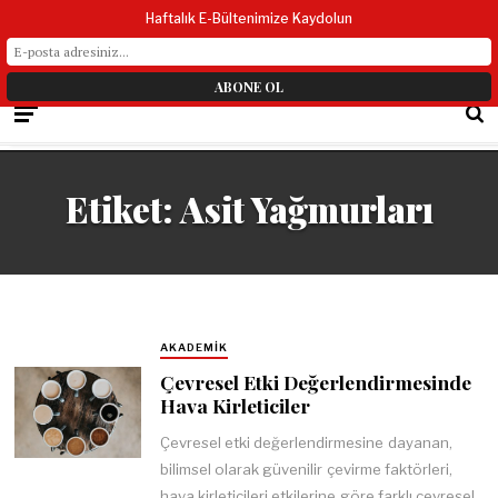
Haftalık E-Bültenimize Kaydolun
Etiket:
Asit Yağmurları
AKADEMIK
Çevresel Etki Değerlendirmesinde
Hava Kirleticiler
Çevresel etki değerlendirmesine dayanan,
bilimsel olarak güvenilir çevirme faktörleri,
hava kirleticileri etkilerine göre farklı çevresel