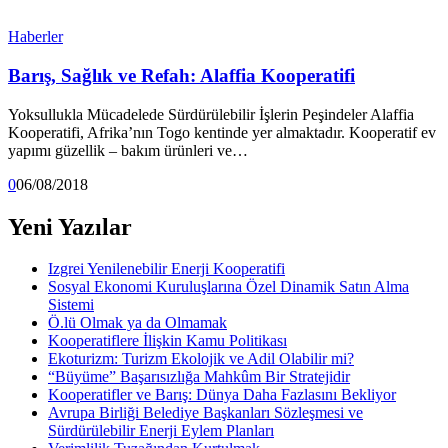
Haberler
Barış, Sağlık ve Refah: Alaffia Kooperatifi
Yoksullukla Mücadelede Sürdürülebilir İşlerin Peşindeler Alaffia
Kooperatifi, Afrika’nın Togo kentinde yer almaktadır. Kooperatif ev
yapımı güzellik – bakım ürünleri ve…
0
06/08/2018
Yeni Yazılar
Izgrei Yenilenebilir Enerji Kooperatifi
Sosyal Ekonomi Kuruluşlarına Özel Dinamik Satın Alma
Sistemi
Ö.lü Olmak ya da Olmamak
Kooperatiflere İlişkin Kamu Politikası
Ekoturizm: Turizm Ekolojik ve Adil Olabilir mi?
“Büyüme” Başarısızlığa Mahkûm Bir Stratejidir
Kooperatifler ve Barış: Dünya Daha Fazlasını Bekliyor
Avrupa Birliği Belediye Başkanları Sözleşmesi ve
Sürdürülebilir Enerji Eylem Planları