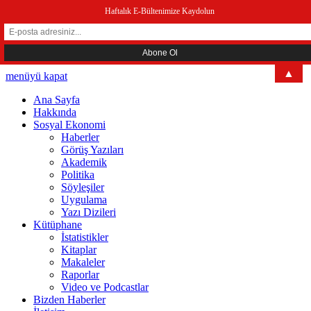
Haftalık E-Bültenimize Kaydolun
▲
menüyü kapat
Ana Sayfa
Hakkında
Sosyal Ekonomi
Haberler
Görüş Yazıları
Akademik
Politika
Söyleşiler
Uygulama
Yazı Dizileri
Kütüphane
İstatistikler
Kitaplar
Makaleler
Raporlar
Video ve Podcastlar
Bizden Haberler