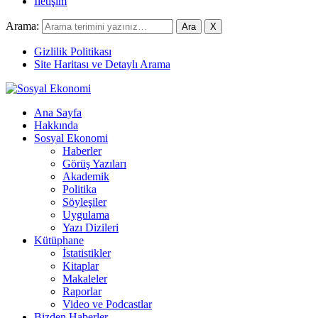
İletişim
Arama:
X
Gizlilik Politikası
Site Haritası ve Detaylı Arama
Ana Sayfa
Hakkında
Sosyal Ekonomi
Haberler
Görüş Yazıları
Akademik
Politika
Söyleşiler
Uygulama
Yazı Dizileri
Kütüphane
İstatistikler
Kitaplar
Makaleler
Raporlar
Video ve Podcastlar
Bizden Haberler