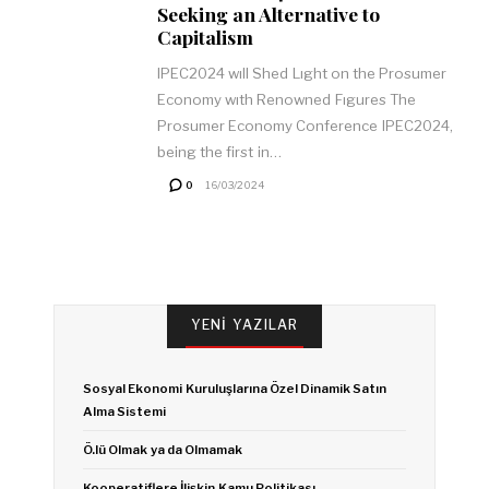
Seeking an Alternative to
Capitalism
IPEC2024 wıll Shed Lıght on the Prosumer
Economy wıth Renowned Fıgures The
Prosumer Economy Conference IPEC2024,
being the first in…
0
16/03/2024
YENI YAZILAR
Sosyal Ekonomi Kuruluşlarına Özel Dinamik Satın
Alma Sistemi
Ö.lü Olmak ya da Olmamak
Kooperatiflere İlişkin Kamu Politikası