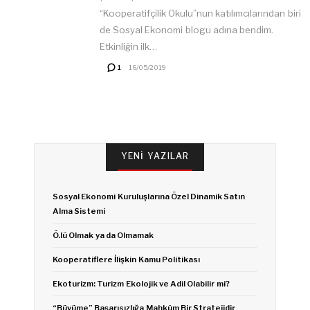
“Kooperatifçilik Okulu”nun katılımcılarından biri
de Sosyal Ekonomi blogu adına bendim.
Etkinliğin ilk…
1
16/05/2019
YENI YAZILAR
Sosyal Ekonomi Kuruluşlarına Özel Dinamik Satın
Alma Sistemi
Ö.lü Olmak ya da Olmamak
Kooperatiflere İlişkin Kamu Politikası
Ekoturizm: Turizm Ekolojik ve Adil Olabilir mi?
“Büyüme” Başarısızlığa Mahkûm Bir Stratejidir