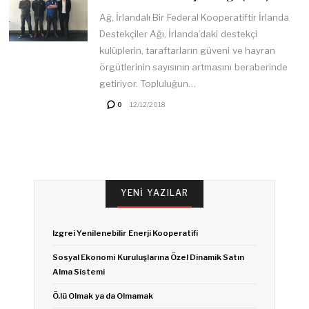
Ağ, İrlandalı Bir Federal Kooperatiftir İrlanda
Destekçiler Ağı, İrlanda’daki destekçi
kulüplerin, taraftarların güveni ve hayran
örgütlerinin sayısının artmasını beraberinde
getiriyor. Topluluğun…
0
12/12/2018
YENI YAZILAR
Izgrei Yenilenebilir Enerji Kooperatifi
Sosyal Ekonomi Kuruluşlarına Özel Dinamik Satın
Alma Sistemi
Ö.lü Olmak ya da Olmamak