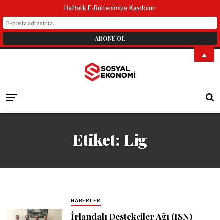
Haftalık E-Bültenimize Kaydolun
▲
Etiket:
Lig
HABERLER
İrlandalı Destekçiler Ağı (ISN)