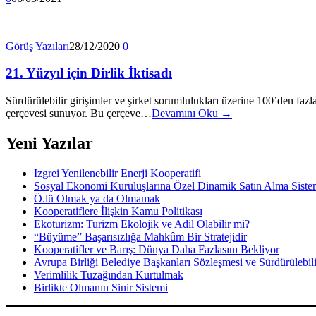
Görüş Yazıları
28/12/2020
0
21. Yüzyıl için Dirlik İktisadı
Sürdürülebilir girişimler ve şirket sorumlulukları üzerine 100’den faz
çerçevesi sunuyor. Bu çerçeve…
Devamını Oku →
Yeni Yazılar
Izgrei Yenilenebilir Enerji Kooperatifi
Sosyal Ekonomi Kuruluşlarına Özel Dinamik Satın Alma Siste
Ö.lü Olmak ya da Olmamak
Kooperatiflere İlişkin Kamu Politikası
Ekoturizm: Turizm Ekolojik ve Adil Olabilir mi?
“Büyüme” Başarısızlığa Mahkûm Bir Stratejidir
Kooperatifler ve Barış: Dünya Daha Fazlasını Bekliyor
Avrupa Birliği Belediye Başkanları Sözleşmesi ve Sürdürülebili
Verimlilik Tuzağından Kurtulmak
Birlikte Olmanın Sinir Sistemi