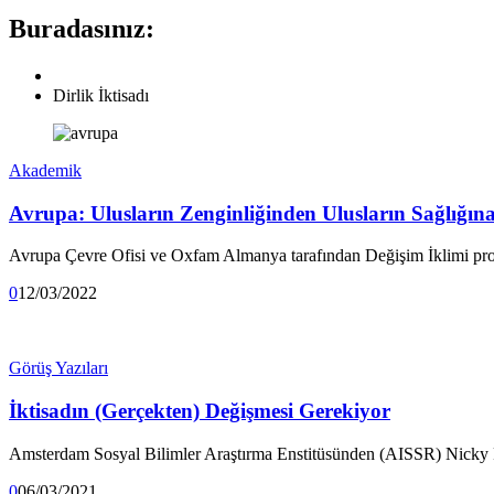
Buradasınız:
Dirlik İktisadı
Akademik
Avrupa: Ulusların Zenginliğinden Ulusların Sağlığın
Avrupa Çevre Ofisi ve Oxfam Almanya tarafından Değişim İklimi pr
0
12/03/2022
Görüş Yazıları
İktisadın (Gerçekten) Değişmesi Gerekiyor
Amsterdam Sosyal Bilimler Araştırma Enstitüsünden (AISSR) Nicky
0
06/03/2021