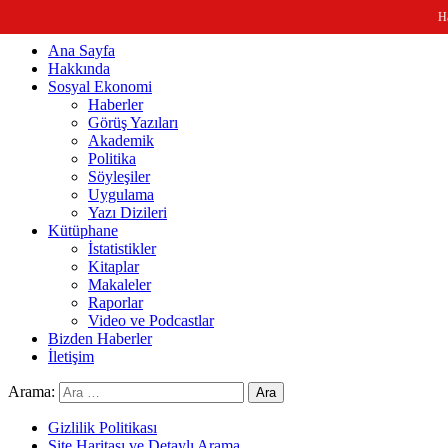
menüyü kapat
Ha
Ana Sayfa
Hakkında
Sosyal Ekonomi
Haberler
Görüş Yazıları
Akademik
Politika
Söyleşiler
Uygulama
Yazı Dizileri
Kütüphane
İstatistikler
Kitaplar
Makaleler
Raporlar
Video ve Podcastlar
Bizden Haberler
İletişim
Arama:
Gizlilik Politikası
Site Haritası ve Detaylı Arama