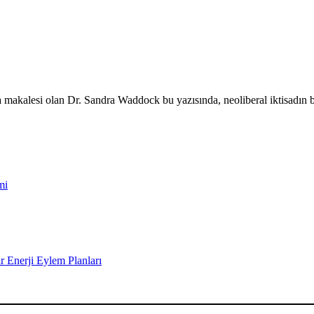
la makalesi olan Dr. Sandra Waddock bu yazısında, neoliberal iktisadın b
mi
r Enerji Eylem Planları