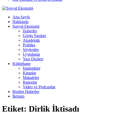
Ana Sayfa
Hakkında
Sosyal Ekonomi
Haberler
Görüş Yazıları
Akademik
Politika
Söyleşiler
Uygulama
Yazı Dizileri
Kütüphane
İstatistikler
Kitaplar
Makaleler
Raporlar
Video ve Podcastlar
Bizden Haberler
İletişim
Etiket:
Dirlik İktisadı