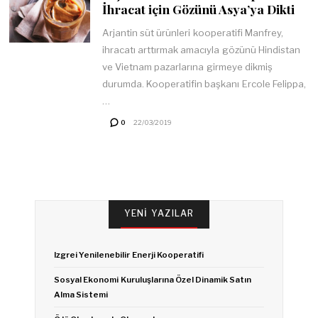
İhracat için Gözünü Asya’ya Dikti
Arjantin süt ürünleri kooperatifi Manfrey,
ihracatı arttırmak amacıyla gözünü Hindistan
ve Vietnam pazarlarına girmeye dikmiş
durumda. Kooperatifin başkanı Ercole Felippa,
…
0
22/03/2019
YENI YAZILAR
Izgrei Yenilenebilir Enerji Kooperatifi
Sosyal Ekonomi Kuruluşlarına Özel Dinamik Satın
Alma Sistemi