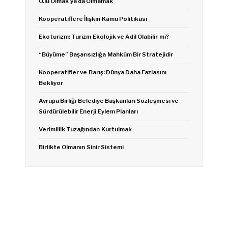
Ö.lü Olmak ya da Olmamak
Kooperatiflere İlişkin Kamu Politikası
Ekoturizm: Turizm Ekolojik ve Adil Olabilir mi?
“Büyüme” Başarısızlığa Mahkûm Bir Stratejidir
Kooperatifler ve Barış: Dünya Daha Fazlasını
Bekliyor
Avrupa Birliği Belediye Başkanları Sözleşmesi ve
Sürdürülebilir Enerji Eylem Planları
Verimlilik Tuzağından Kurtulmak
Birlikte Olmanın Sinir Sistemi