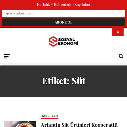
Haftalık E-Bültenimize Kaydolun
▲
Etiket:
Süt
HABERLER
Arjantin Süt Ürünleri Kooperatifi