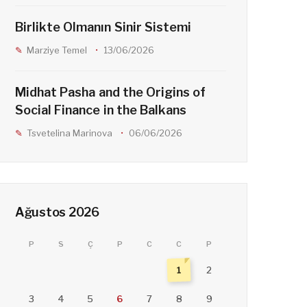
Birlikte Olmanın Sinir Sistemi
Marziye Temel
13/06/2026
Midhat Pasha and the Origins of
Social Finance in the Balkans
Tsvetelina Marinova
06/06/2026
Ağustos 2026
P
S
Ç
P
C
C
P
1
2
3
4
5
6
7
8
9