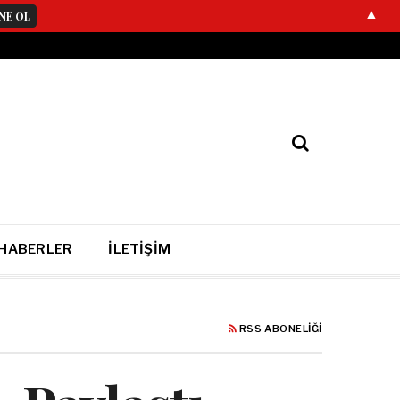
▲
 HABERLER
İLETIŞIM
RSS ABONELIĞI