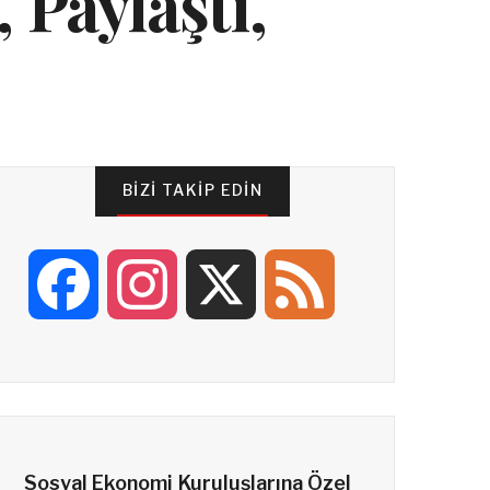
 Paylaştı,
BIZI TAKIP EDIN
F
I
X
F
a
n
e
c
s
e
Sosyal Ekonomi Kuruluşlarına Özel