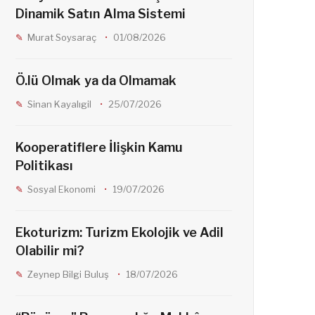
e
t
d
Dinamik Satın Alma Sistemi
Murat Soysaraç
01/08/2026
b
a
Ö.lü Olmak ya da Olmamak
o
g
Sinan Kayalıgil
25/07/2026
o
r
Kooperatiflere İlişkin Kamu
Politikası
k
a
Sosyal Ekonomi
19/07/2026
m
Ekoturizm: Turizm Ekolojik ve Adil
Olabilir mi?
Zeynep Bilgi Buluş
18/07/2026