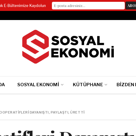
lık E-Bültenimize Kaydolun
DA
SOSYAL EKONOMI
KÜTÜPHANE
BIZDEN
OOPERATIFLERI DAYANIŞTI, PAYLAŞTI, ÜRETTI