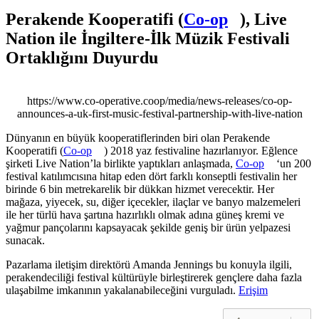
Perakende Kooperatifi (
Co-op
), Live
Nation ile İngiltere-İlk Müzik Festivali
Ortaklığını Duyurdu
https://www.co-operative.coop/media/news-releases/co-op-
announces-a-uk-first-music-festival-partnership-with-live-nation
Dünyanın en büyük kooperatiflerinden biri olan Perakende
Kooperatifi (
Co-op
) 2018 yaz festivaline hazırlanıyor. Eğlence
şirketi Live Nation’la birlikte yaptıkları anlaşmada,
Co-op
‘un 200
festival katılımcısına hitap eden dört farklı konseptli festivalin her
birinde 6 bin metrekarelik bir dükkan hizmet verecektir. Her
mağaza, yiyecek, su, diğer içecekler, ilaçlar ve banyo malzemeleri
ile her türlü hava şartına hazırlıklı olmak adına güneş kremi ve
yağmur pançolarını kapsayacak şekilde geniş bir ürün yelpazesi
sunacak.
Pazarlama iletişim direktörü Amanda Jennings bu konuyla ilgili,
perakendeciliği festival kültürüyle birleştirerek gençlere daha fazla
ulaşabilme imkanının yakalanabileceğini vurguladı.
Erişim