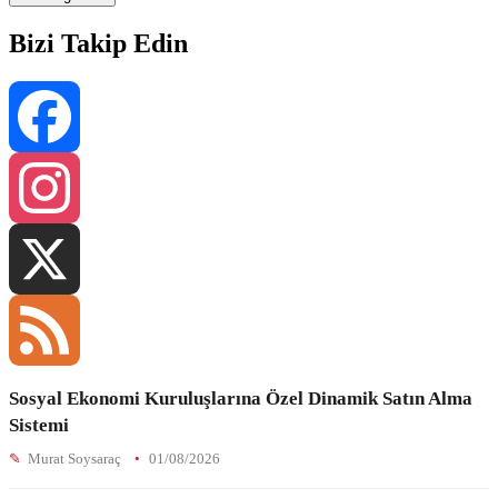
Bizi Takip Edin
Facebook
Instagram
X
Sosyal Ekonomi Kuruluşlarına Özel Dinamik Satın Alma
Feed
Sistemi
Murat Soysaraç
01/08/2026