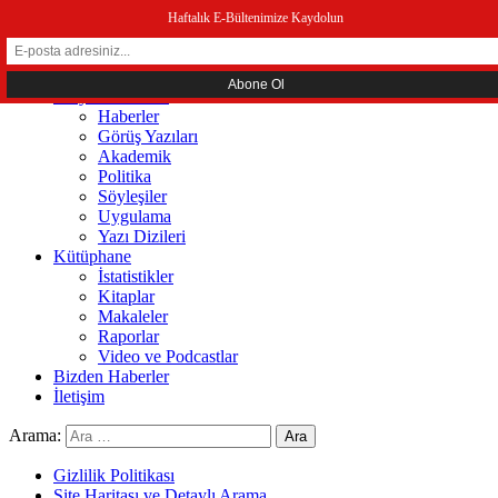
menüyü kapat
Haftalık E-Bültenimize Kaydolun
Ana Sayfa
Hakkında
Sosyal Ekonomi
Haberler
Görüş Yazıları
Akademik
Politika
Söyleşiler
Uygulama
Yazı Dizileri
Kütüphane
İstatistikler
Kitaplar
Makaleler
Raporlar
Video ve Podcastlar
Bizden Haberler
İletişim
Arama:
Gizlilik Politikası
Site Haritası ve Detaylı Arama