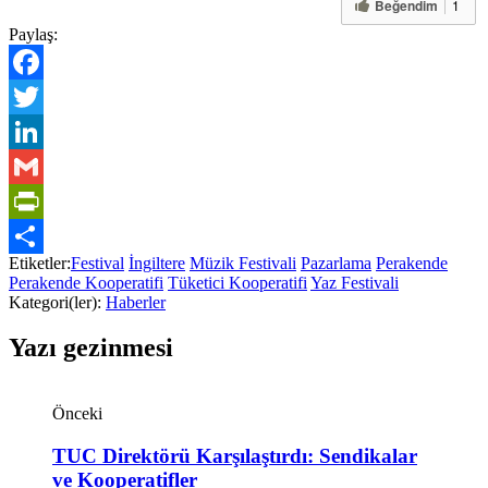
Beğendim
1
Paylaş:
Facebook
Twitter
LinkedIn
Gmail
PrintFriendly
Etiketler:
Festival
İngiltere
Müzik Festivali
Pazarlama
Perakende
Share
Perakende Kooperatifi
Tüketici Kooperatifi
Yaz Festivali
Kategori(ler):
Haberler
Yazı gezinmesi
Önceki
TUC Direktörü Karşılaştırdı: Sendikalar
ve Kooperatifler