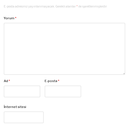
E-posta adresiniz yayınlanmayacak.
Gerekli alanlar
*
ile işaretlenmişlerdir
Yorum
*
Ad
*
E-posta
*
İnternet sitesi