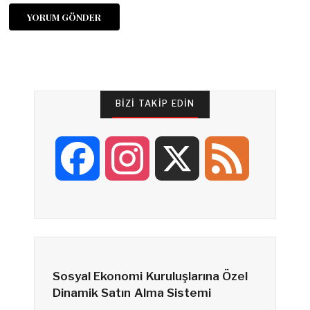
BIZI TAKIP EDIN
F
I
X
F
a
n
e
c
s
e
Sosyal Ekonomi Kuruluşlarına Özel
e
t
d
Dinamik Satın Alma Sistemi