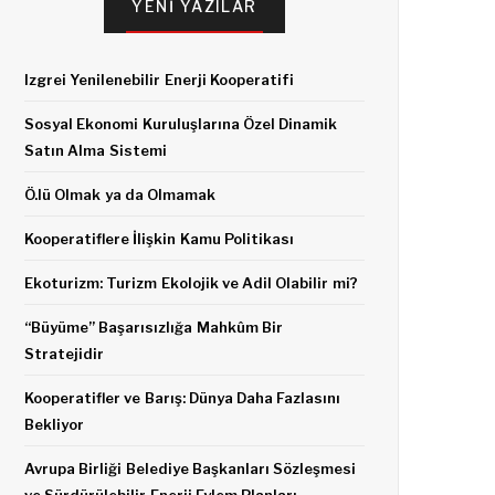
YENI YAZILAR
Izgrei Yenilenebilir Enerji Kooperatifi
Sosyal Ekonomi Kuruluşlarına Özel Dinamik
Satın Alma Sistemi
Ö.lü Olmak ya da Olmamak
Kooperatiflere İlişkin Kamu Politikası
Ekoturizm: Turizm Ekolojik ve Adil Olabilir mi?
“Büyüme” Başarısızlığa Mahkûm Bir
Stratejidir
Kooperatifler ve Barış: Dünya Daha Fazlasını
Bekliyor
Avrupa Birliği Belediye Başkanları Sözleşmesi
ve Sürdürülebilir Enerji Eylem Planları