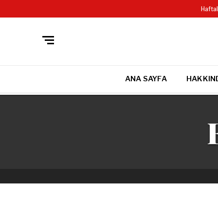
GIZLILIK POLITIKASI
SITE HARITASI VE DETAYLI ARAMA
Hafta
ANA SAYFA
HAKKIN