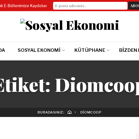
lık E-Bültenimize Kaydolun
DA
SOSYAL EKONOMI
KÜTÜPHANE
BIZDEN
Etiket:
Diomcoo
BURADASINIZ:
DIOMCOOP