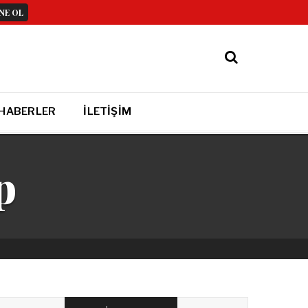
 HABERLER
İLETIŞIM
p