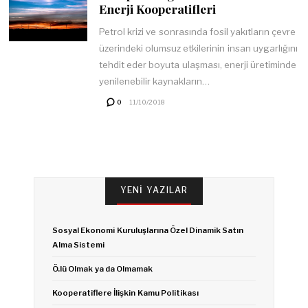
Enerji Kooperatifleri
Petrol krizi ve sonrasında fosil yakıtların çevre
üzerindeki olumsuz etkilerinin insan uygarlığını
tehdit eder boyuta ulaşması, enerji üretiminde
yenilenebilir kaynakların…
0
11/10/2018
YENI YAZILAR
Sosyal Ekonomi Kuruluşlarına Özel Dinamik Satın
Alma Sistemi
Ö.lü Olmak ya da Olmamak
Kooperatiflere İlişkin Kamu Politikası