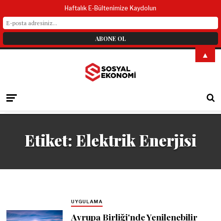
Haftalık E-Bültenimize Kaydolun
▲
Etiket:
Elektrik Enerjisi
UYGULAMA
Avrupa Birliği'nde Yenilenebilir