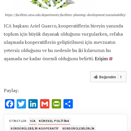
https://facilities.utsa.edu/departments/facilities-planning-development/sustainability/
ICA başkanı Ariel Guarco, kooperatiflerin bireyin yanında
toplum için büyük dayanak olduğunu vurgularken, refaha
ulaşmada kooperatiflerin geliştirilmesi için mevzuatın
yetersiz olduğunu ve bu nedenle bu iki kılavuzun bu
aşamada ne kadar önemli olduğunu belirtti.
Erişim
Beğendim
1
Paylaş:
F
T
Li
G
Pr
S
ac
w
n
m
in
h
e
it
k
ai
tF
ar
ETIKETLER:
ICA
KÜRESEL POLITIKA
SÜRDÜRÜLEBILIR KOOPERATIF
SÜRDÜRÜLEBILIRLIK