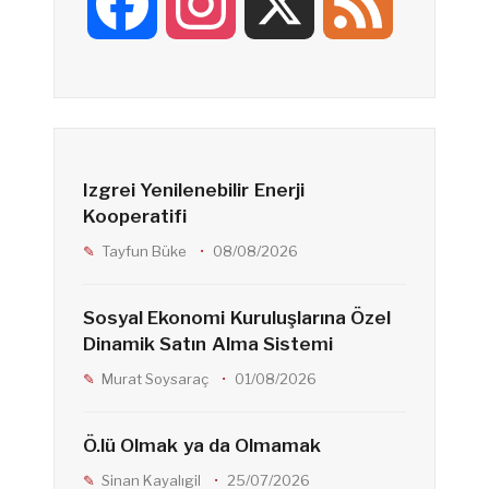
F
I
X
F
a
n
e
c
s
e
Izgrei Yenilenebilir Enerji
e
t
d
Kooperatifi
Tayfun Büke
08/08/2026
b
a
Sosyal Ekonomi Kuruluşlarına Özel
Dinamik Satın Alma Sistemi
o
g
Murat Soysaraç
01/08/2026
o
r
Ö.lü Olmak ya da Olmamak
Sinan Kayalıgil
25/07/2026