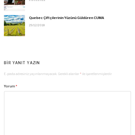
Quebec Çiftçilerinin Yüzünü Güldüren CUMA
29/12/2018
BIR YANIT YAZIN
E-posta adresiniz yayınlanmayacak.
Gerekli alanlar
*
ile işaretlenmişlerdir
Yorum
*