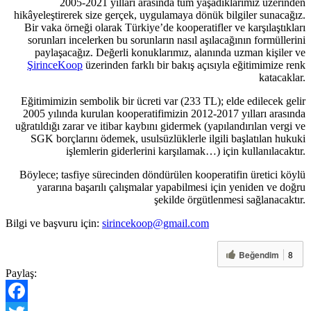
2005-2021 yılları arasında tüm yaşadıklarımız üzerinden
hikâyeleştirerek size gerçek, uygulamaya dönük bilgiler sunacağız.
Bir vaka örneği olarak Türkiye’de kooperatifler ve karşılaştıkları
sorunları incelerken bu sorunların nasıl aşılacağının formüllerini
paylaşacağız. Değerli konuklarımız, alanında uzman kişiler ve
ŞirinceKoop
üzerinden farklı bir bakış açısıyla eğitimimize renk
katacaklar.
Eğitimimizin sembolik bir ücreti var (233 TL); elde edilecek gelir
2005 yılında kurulan kooperatifimizin 2012-2017 yılları arasında
uğratıldığı zarar ve itibar kaybını gidermek (yapılandırılan vergi ve
SGK borçlarını ödemek, usulsüzlüklerle ilgili başlatılan hukuki
işlemlerin giderlerini karşılamak…) için kullanılacaktır.
Böylece; tasfiye sürecinden döndürülen kooperatifin üretici köylü
yararına başarılı çalışmalar yapabilmesi için yeniden ve doğru
şekilde örgütlenmesi sağlanacaktır.
Bilgi ve başvuru için:
sirincekoop@gmail.com
Beğendim
8
Paylaş: