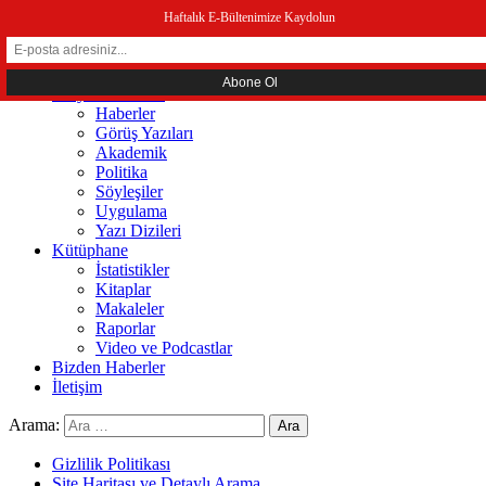
menüyü kapat
Haftalık E-Bültenimize Kaydolun
Ana Sayfa
Hakkında
Sosyal Ekonomi
Haberler
Görüş Yazıları
Akademik
Politika
Söyleşiler
Uygulama
Yazı Dizileri
Kütüphane
İstatistikler
Kitaplar
Makaleler
Raporlar
Video ve Podcastlar
Bizden Haberler
İletişim
Arama:
Gizlilik Politikası
Site Haritası ve Detaylı Arama