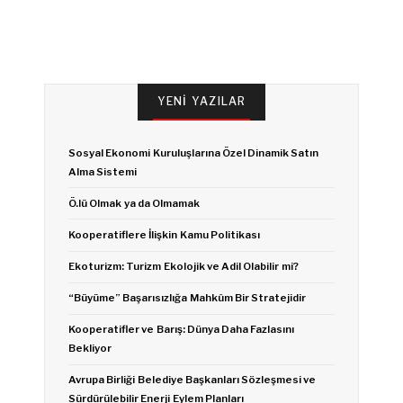
YENI YAZILAR
Sosyal Ekonomi Kuruluşlarına Özel Dinamik Satın
Alma Sistemi
Ö.lü Olmak ya da Olmamak
Kooperatiflere İlişkin Kamu Politikası
Ekoturizm: Turizm Ekolojik ve Adil Olabilir mi?
“Büyüme” Başarısızlığa Mahkûm Bir Stratejidir
Kooperatifler ve Barış: Dünya Daha Fazlasını
Bekliyor
Avrupa Birliği Belediye Başkanları Sözleşmesi ve
Sürdürülebilir Enerji Eylem Planları