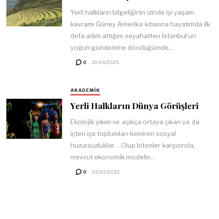
Yerli halkların bilgeliğinin izinde iyi yaşam
kavramı Güney Amerika kıtasına hayatımda ilk
defa adım attığım seyahatten İstanbul’un
yoğun gündemine döndüğümde,…
0
21/06/2025
AKADEMIK
Yerli Halkların Dünya Görüşleri
Ekolojik yıkım ve açıkça ortaya çıkan ya da
içten içe toplumları kemiren sosyal
huzursuzluklar… Olup bitenler karşısında,
mevcut ekonomik modelin…
0
02/02/2022