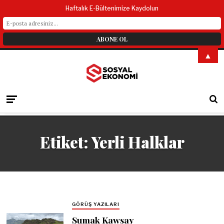
Haftalık E-Bültenimize Kaydolun
▲
Etiket:
Yerli Halklar
GÖRÜŞ YAZILARI
Sumak Kawsay