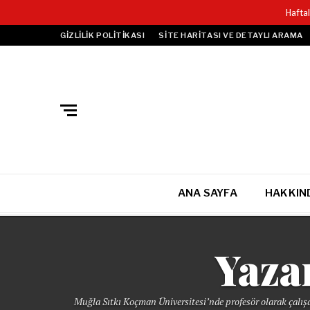
Hafta
GIZLILIK POLITIKASI
SITE HARITASI VE DETAYLI ARAMA
ANA SAYFA
HAKKIN
Yaza
Muğla Sıtkı Koçman Üniversitesi’nde profesör olarak çalış