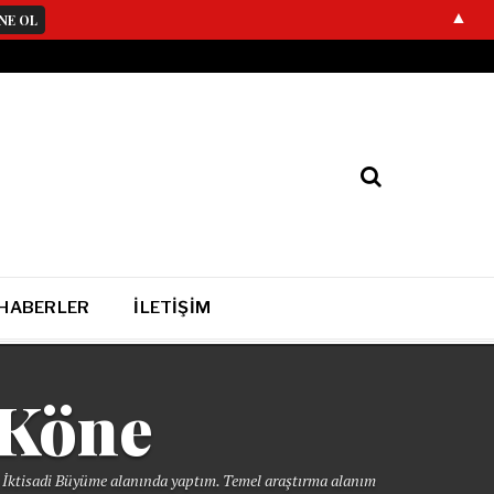
▲
 HABERLER
İLETIŞIM
 Köne
ve İktisadi Büyüme alanında yaptım. Temel araştırma alanım