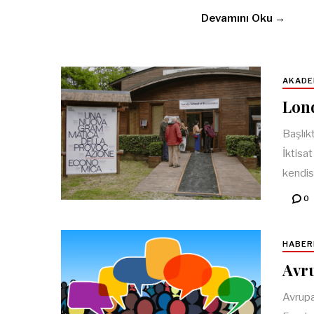
Devamını Oku →
AKADE
Lond
Başlık
İktisa
kendis
0
HABER
Avru
Avrupa