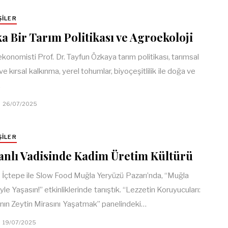
ŞILER
a Bir Tarım Politikası ve Agroekoloji
ekonomisti Prof. Dr. Tayfun Özkaya tarım politikası, tarımsal
e kırsal kalkınma, yerel tohumlar, biyoçeşitlilik ile doğa ve
…
26/07/2025
ŞILER
nlı Vadisinde Kadim Üretim Kültürü
 İçtepe ile Slow Food Muğla Yeryüzü Pazarı’nda, “Muğla
yle Yaşasın!” etkinliklerinde tanıştık. “Lezzetin Koruyucuları:
nın Zeytin Mirasını Yaşatmak” panelindeki…
19/07/2025