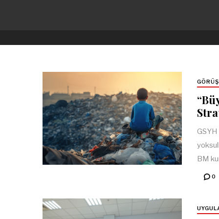
GÖRÜŞ
“Bü
Stra
GSYH b
yoksull
BM kur
0
UYGUL