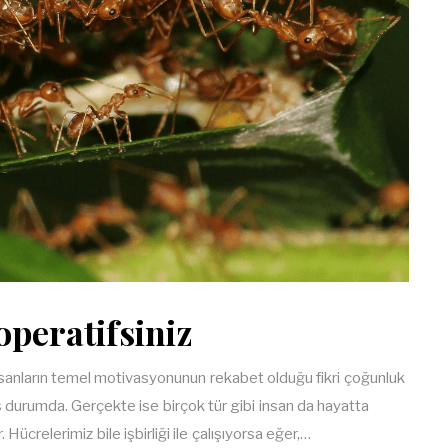
operatifsiniz
anların temel motivasyonunun rekabet olduğu fikri çoğunluk
durumda. Gerçekte ise birçok tür gibi insan da hayatta
r. Hücrelerimiz bile işbirliği ile çalışıyorsa eğer,…