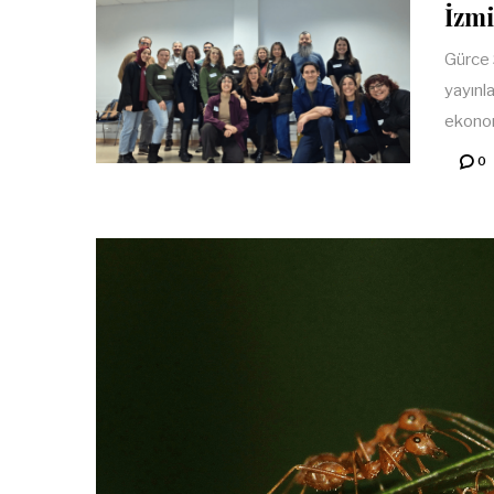
İzmi
Gürce 
yayınl
ekonom
0