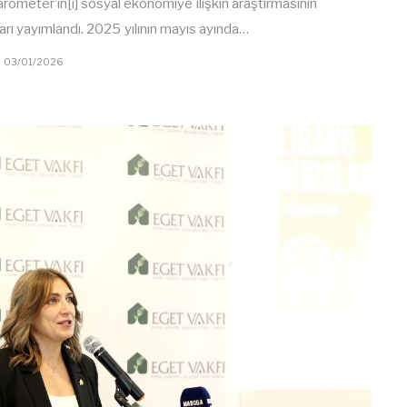
rometer’in[i] sosyal ekonomiye ilişkin araştırmasının
arı yayımlandı. 2025 yılının mayıs ayında…
03/01/2026