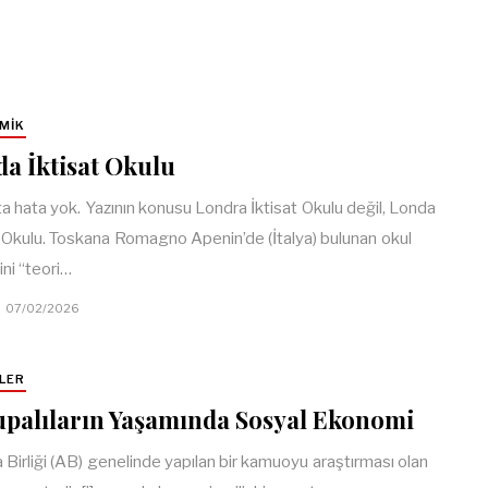
MIK
a İktisat Okulu
ta hata yok. Yazının konusu Londra İktisat Okulu değil, Londa
t Okulu. Toskana Romagno Apenin’de (İtalya) bulunan okul
ini “teori…
07/02/2026
LER
palıların Yaşamında Sosyal Ekonomi
 Birliği (AB) genelinde yapılan bir kamuoyu araştırması olan