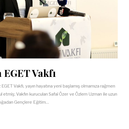
da EGET Vakfı
ız EGET Vakfı, yayın hayatına yeni başlamış olmamıza rağmen
l etmiş; Vakfın kurucuları Safaî Özer ve Özlem Uzman ile uzun
(Doğadan Gençlere Eğitim…