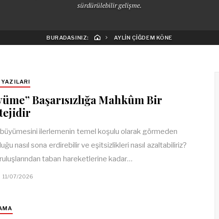
sürdürülebilir gelişme.
BURADASINIZ:
AYLIN ÇIĞDEM KÖNE
 YAZILARI
yüme” Başarısızlığa Mahkûm Bir
tejidir
üyümesini ilerlemenin temel koşulu olarak görmeden
uğu nasıl sona erdirebilir ve eşitsizlikleri nasıl azaltabiliriz?
uluşlarından taban hareketlerine kadar…
11/07/2026
AMA