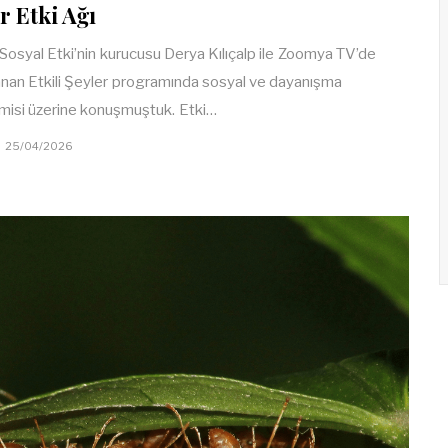
r Etki Ağı
Sosyal Etki’nin kurucusu Derya Kılıçalp ile Zoomya TV’de
anan Etkili Şeyler programında sosyal ve dayanışma
isi üzerine konuşmuştuk. Etki…
25/04/2026