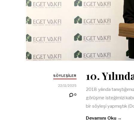
10. Yılın
SÖYLEŞILER
22/11/2025
2018 yılında tanıştığım
0
görüşme isteğimizi kabu
bir söyleşi yapmıştık 
Devamını Oku →