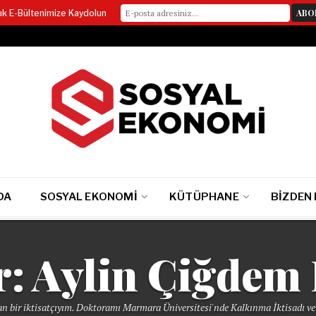
lık E-Bültenimize Kaydolun
DA
SOSYAL EKONOMI
KÜTÜPHANE
BIZDEN
r:
Aylin Çiğdem
an bir iktisatçıyım. Doktoramı Marmara Üniversitesi'nde Kalkınma İktisadı 