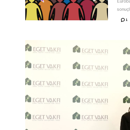
Euroba
sonuçl
1