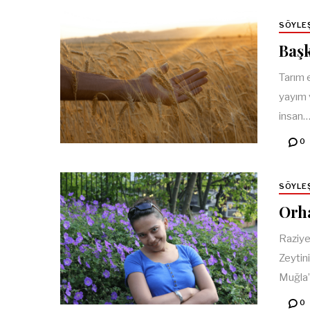
SÖYLE
Başk
Tarım 
yayım v
insan
0
SÖYLE
Orha
Raziye
Zeytini
Muğla’
0