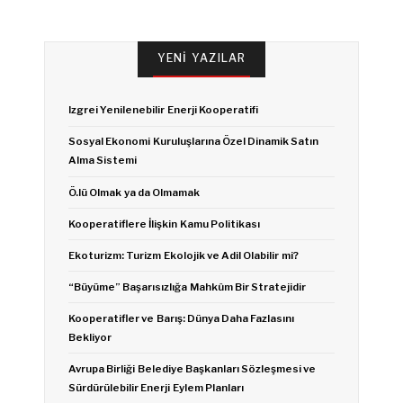
YENI YAZILAR
Izgrei Yenilenebilir Enerji Kooperatifi
Sosyal Ekonomi Kuruluşlarına Özel Dinamik Satın
Alma Sistemi
Ö.lü Olmak ya da Olmamak
Kooperatiflere İlişkin Kamu Politikası
Ekoturizm: Turizm Ekolojik ve Adil Olabilir mi?
“Büyüme” Başarısızlığa Mahkûm Bir Stratejidir
Kooperatifler ve Barış: Dünya Daha Fazlasını
Bekliyor
Avrupa Birliği Belediye Başkanları Sözleşmesi ve
Sürdürülebilir Enerji Eylem Planları