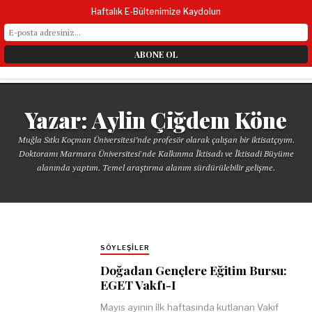
Haftalık E-Bültenimize Kaydolun
Yazar:
Aylin Çiğdem Köne
Muğla Sıtkı Koçman Üniversitesi’nde profesör olarak çalışan bir iktisatçıyım.
Doktoramı Marmara Üniversitesi'nde Kalkınma İktisadı ve İktisadi Büyüme
alanında yaptım. Temel araştırma alanım sürdürülebilir gelişme.
SÖYLEŞILER
Doğadan Gençlere Eğitim Bursu:
EGET Vakfı-I
Mayıs ayının ilk haftasında kutlanan Vakıf