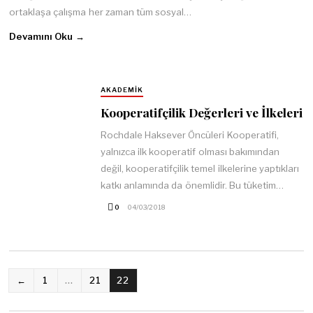
ortaklaşa çalışma her zaman tüm sosyal…
Devamını Oku →
AKADEMIK
Kooperatifçilik Değerleri ve İlkeleri
Rochdale Haksever Öncüleri Kooperatifi,
yalnızca ilk kooperatif olması bakımından
değil, kooperatifçilik temel ilkelerine yaptıkları
katkı anlamında da önemlidir. Bu tüketim…
0
04/03/2018
YAZI
←
1
…
21
22
SAYFALAMASI