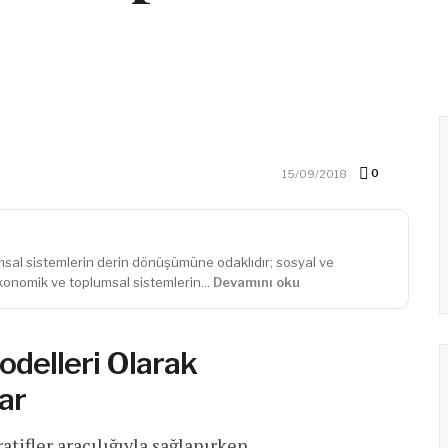
0
15/09/2018
al sistemlerin derin dönüşümüne odaklıdır; sosyal ve
konomik ve toplumsal sistemlerin...
Devamını oku
odelleri Olarak
ar
ifler aracılığıyla sağlanırken,