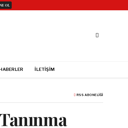
 HABERLER
İLETIŞIM
RSS ABONELIĞI
n Tanınma