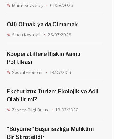
Murat Soysaraç
01/08/2026
b
a
Ö.lü Olmak ya da Olmamak
o
g
Sinan Kayalıgil
25/07/2026
o
r
Kooperatiflere İlişkin Kamu
Politikası
k
a
Sosyal Ekonomi
19/07/2026
m
Ekoturizm: Turizm Ekolojik ve Adil
Olabilir mi?
Zeynep Bilgi Buluş
18/07/2026
“Büyüme” Başarısızlığa Mahkûm
Bir Stratejidir