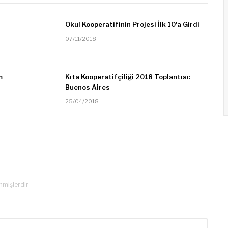
Okul Kooperatifinin Projesi İlk 10'a Girdi
07/11/2018
m
Kıta Kooperatifçiliği 2018 Toplantısı:
Buenos Aires
25/04/2018
enmişlerdir