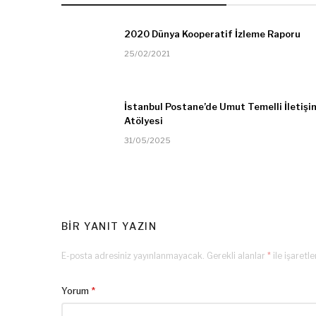
2020 Dünya Kooperatif İzleme Raporu
25/02/2021
İstanbul Postane’de Umut Temelli İletişi
Atölyesi
31/05/2025
BIR YANIT YAZIN
E-posta adresiniz yayınlanmayacak.
Gerekli alanlar
*
ile işaretl
Yorum
*