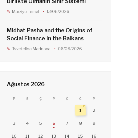
Birlikte Olmanın Sinir Sistemi
Marziye Temel
13/06/2026
Midhat Pasha and the Origins of
Social Finance in the Balkans
Tsvetelina Marinova
06/06/2026
Ağustos 2026
P
S
Ç
P
C
C
P
1
2
3
4
5
6
7
8
9
10
11
12
13
14
15
16