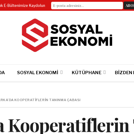
lık E-Bültenimize Kaydolun
DA
SOSYAL EKONOMI
KÜTÜPHANE
BIZDEN
RKA’DA KOOPERATIFLERIN TANINMA ÇABASI
 Kooperatifleri