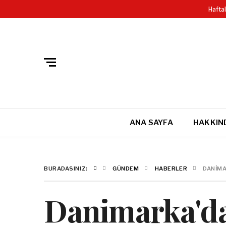
GIZLILIK POLITIKASI
SITE HARITASI VE DETAYLI ARAMA
Hafta
ANA SAYFA
HAKKIN
BURADASINIZ:
GÜNDEM
HABERLER
DANIMA
Danimarka'da