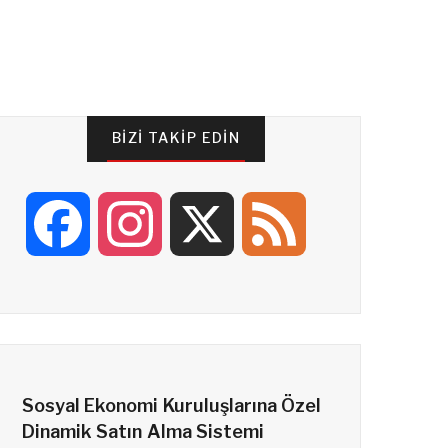
BIZI TAKIP EDIN
F
I
X
F
a
n
e
c
s
e
Sosyal Ekonomi Kuruluşlarına Özel
e
t
d
Dinamik Satın Alma Sistemi