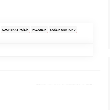
KOOPERATIFÇILIK
PAZARLIK
SAĞLIK SEKTÖRÜ
SONRAKI
Öğrenci Kooperatifi Sağlıklı
Beslenmeyi Önemsedi