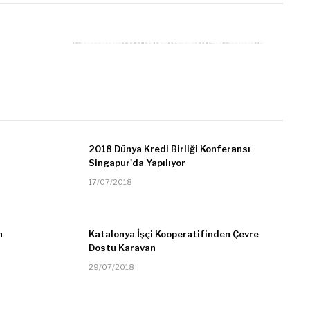
SONRAKI
Kooperatif Belediyecilik: Gerçek
Gönüllülük Dayanışmayı Getirir
2018 Dünya Kredi Birliği Konferansı
Singapur'da Yapılıyor
17/07/2018
n
Katalonya İşçi Kooperatifinden Çevre
Dostu Karavan
29/07/2018