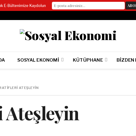
lık E-Bültenimize Kaydolun
DA
SOSYAL EKONOMI
KÜTÜPHANE
BIZDEN
ATIFLERI ATEŞLEYIN
i Ateşleyin