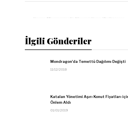
i
ÖNCEKI
e
Joon: Tasarım ile Yaşamlara Dokunan
Yazı
Bir Sosyal Girişim
n
gezinmesi
d
İlgili Gönderiler
l
y
Mondragon'da Temettü Dağılımı Değişti
11/12/2018
Katalan Yönetimi Aşırı Konut Fiyatları içi
Önlem Aldı
01/01/2019