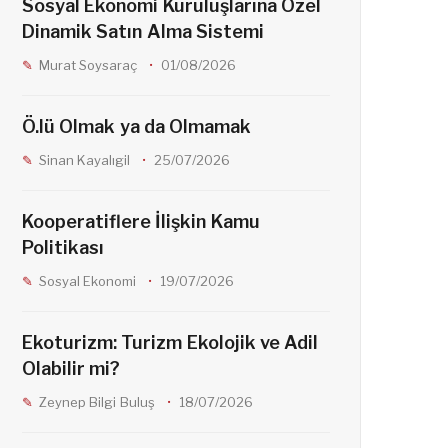
Sosyal Ekonomi Kuruluşlarına Özel
Dinamik Satın Alma Sistemi
o
a
e
Murat Soysaraç
01/08/2026
o
g
d
Ö.lü Olmak ya da Olmamak
Sinan Kayalıgil
25/07/2026
k
r
Kooperatiflere İlişkin Kamu
a
Politikası
Sosyal Ekonomi
19/07/2026
m
Ekoturizm: Turizm Ekolojik ve Adil
Olabilir mi?
Zeynep Bilgi Buluş
18/07/2026