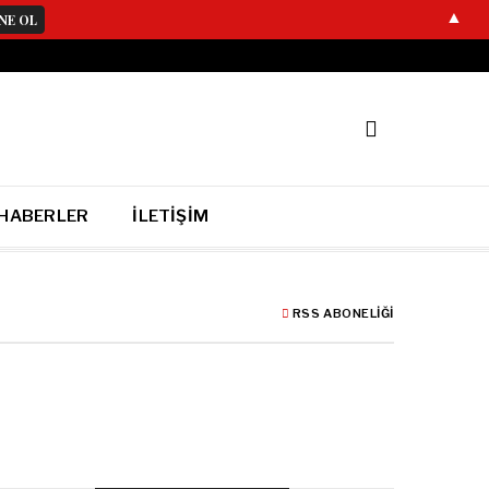
▲
 HABERLER
İLETIŞIM
RSS ABONELIĞI