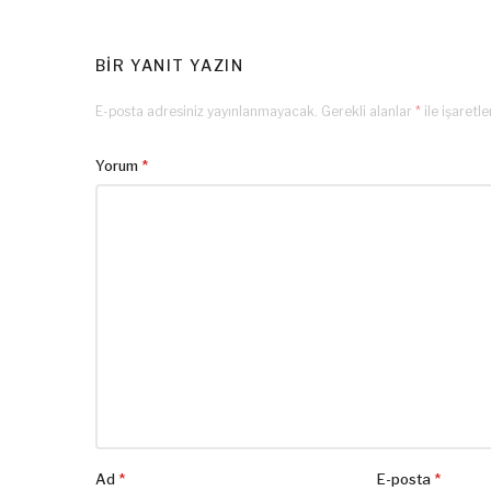
BIR YANIT YAZIN
E-posta adresiniz yayınlanmayacak.
Gerekli alanlar
*
ile işaretl
Yorum
*
Ad
*
E-posta
*