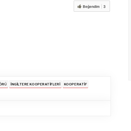
Beğendim
3
TÖRÜ
İNGILTERE KOOPERATIFLERI
KOOPERATIF