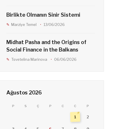
Birlikte Olmanın Sinir Sistemi
Marziye Temel
13/06/2026
Midhat Pasha and the Origins of
Social Finance in the Balkans
Tsvetelina Marinova
06/06/2026
Ağustos 2026
P
S
Ç
P
C
C
P
1
2