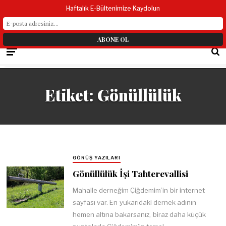
Haftalık E-Bültenimize Kaydolun
Etiket:
Gönüllülük
GÖRÜŞ YAZILARI
Gönüllülük İşi Tahterevallisi
Mahalle derneğim Çiğdemim’in bir internet
sayfası var. En yukarıdaki dernek adının
hemen altına bakarsanız, biraz daha küçük