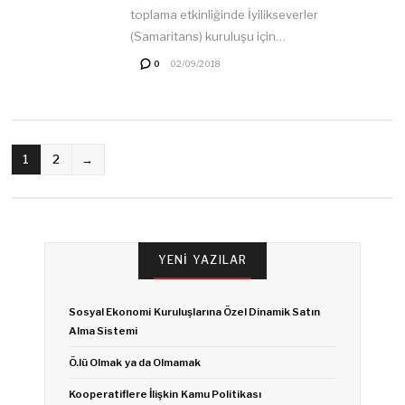
toplama etkinliğinde İyilikseverler
(Samaritans) kuruluşu için…
0
02/09/2018
YAZI
1
2
→
SAYFALAMASI
YENI YAZILAR
Sosyal Ekonomi Kuruluşlarına Özel Dinamik Satın
Alma Sistemi
Ö.lü Olmak ya da Olmamak
Kooperatiflere İlişkin Kamu Politikası