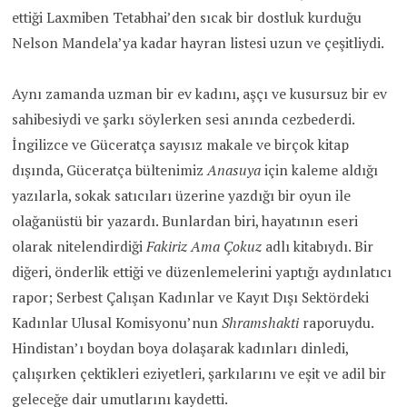
ettiği Laxmiben Tetabhai’den sıcak bir dostluk kurduğu
Nelson Mandela’ya kadar hayran listesi uzun ve çeşitliydi.
Aynı zamanda uzman bir ev kadını, aşçı ve kusursuz bir ev
sahibesiydi ve şarkı söylerken sesi anında cezbederdi.
İngilizce ve Güceratça sayısız makale ve birçok kitap
dışında, Güceratça bültenimiz
Anasuya
için kaleme aldığı
yazılarla, sokak satıcıları üzerine yazdığı bir oyun ile
olağanüstü bir yazardı. Bunlardan biri, hayatının eseri
olarak nitelendirdiği
Fakiriz Ama Çokuz
adlı kitabıydı. Bir
diğeri, önderlik ettiği ve düzenlemelerini yaptığı aydınlatıcı
rapor; Serbest Çalışan Kadınlar ve Kayıt Dışı Sektördeki
Kadınlar Ulusal Komisyonu’nun
Shramshakti
raporuydu.
Hindistan’ı boydan boya dolaşarak kadınları dinledi,
çalışırken çektikleri eziyetleri, şarkılarını ve eşit ve adil bir
geleceğe dair umutlarını kaydetti.