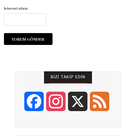
İnternet sitesi
BIZI TAKIP EDIN
F
I
X
F
a
n
e