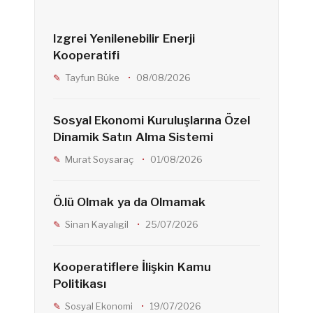
c
s
e
Izgrei Yenilenebilir Enerji
e
t
d
Kooperatifi
Tayfun Büke
08/08/2026
b
a
Sosyal Ekonomi Kuruluşlarına Özel
Dinamik Satın Alma Sistemi
o
g
Murat Soysaraç
01/08/2026
o
r
Ö.lü Olmak ya da Olmamak
Sinan Kayalıgil
25/07/2026
k
a
Kooperatiflere İlişkin Kamu
m
Politikası
Sosyal Ekonomi
19/07/2026