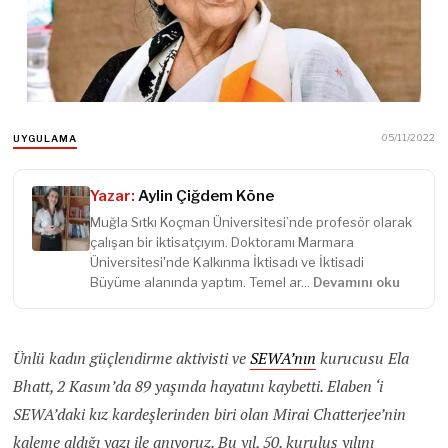
05/11/2022
UYGULAMA
Yazar:
Aylin Çiğdem Köne
Muğla Sıtkı Koçman Üniversitesi’nde profesör olarak
çalışan bir iktisatçıyım. Doktoramı Marmara
Üniversitesi'nde Kalkınma İktisadı ve İktisadi
Büyüme alanında yaptım. Temel ar...
Devamını oku
Ünlü kadın güçlendirme aktivisti ve
SEWA’nın
kurucusu Ela
Bhatt, 2 Kasım’da 89 yaşında hayatını kaybetti. Elaben ‘i
SEWA’daki kız kardeşlerinden biri olan Mirai Chatterjee’nin
kaleme aldığı yazı ile anıyoruz. Bu yıl, 50. kuruluş yılını