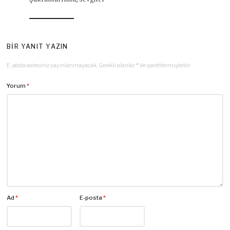
BIR YANIT YAZIN
E-posta adresiniz yayınlanmayacak.
Gerekli alanlar
*
ile işaretlenmişlerdir
Yorum
*
Ad
*
E-posta
*