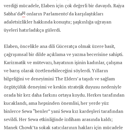
verdiği mücadele, Elaben için çok değerli bir davaydı. Rajya
[i]
Sabha’da
onların Parlamento’da karşılaştıkları
adaletsizlikler hakkında konuştu; şaşkınlığa uğrayan
üyeleri hatırladıkça gülerdi.
Elaben, öncelikle ana dili Güceratça olmak üzere basit,
çağrışımsal bir dilde açıklama ve yazma becerisine sahipti.
Karizmatik ve mütevazı, hayatının işinin kadınlar, çalışma
ve barış olarak özetlenebileceğini söylerdi. Yılların
bilgeliğini ve deneyimini The Elders’a taşıdı ve sağlam
örgütçülük deneyimi ve keskin stratejik duyusu nedeniyle
orada bir kez daha farkını ortaya koydu. Herkes tarafından
kucaklandı, ama hepsinden önemlisi, her yerde yüz
binlerce Sewa “benler” yani Sewa kız kardeşleri tarafından
sevildi. Her Sewa etkinliğinde izdiham arasında kaldı;
Manek Chowk’ta sokak satıcılarının hakları için mücadele