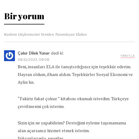
Bir yorum
Kadının Güçlenmesini Yeniden Tanımlayan Elaben
Çakır Dilek Yunar
dedi ki:
YANITLA
06/11/2022, 08:08
Beni, insanları ELA ile tanıştırdığınız için teşekkür ederim.
Hayran oldum, ilham aldım. Teşekkürler Sosyal Ekonomi ve
Aylin hn.
“Fakiriz fakat çokuz ” kitabını okumak isterdim. Türkçeye
çevrilmesini çok isterim.
Sizin için ne yapabilirim? Desteğimi eyleme taşımamama
alan açarsanız hizmet etmek isterim.
Şükranlarımla, sevgiler