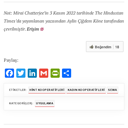
Not:
Mirai Chatterjee’in
3 Kasım 2022 tarihinde The Hindustan
Times’da yayımlanan yazısından Aylin Çiğdem Köne tarafından
çevrilmiştir.
Erişim
Beğendim
18
Paylaş:
F
T
Li
G
Pr
S
ac
w
n
m
in
h
e
it
k
ai
tF
ar
ETIKETLER:
HINT KOOPERATIFLERI
KADIN KOOPERATIFLERI
SEWA
b
te
e
l
ri
e
KATEGORI(LER):
UYGULAMA
o
r
dI
e
o
n
n